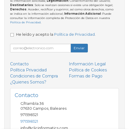
la información solicitada;
Legitimación
: Consentimiento del usuario;
Destinatarios
: Solo se realizan cesiones si existe una obligación legal;
Derechos
: Acceder, rectificar y suprimir, así como otros derechos, como
se indica en la información adicional;
Información Adicional
: Puede
consultar la información completa de Protección de Datos en nuestra
Política de Privacidad
.
He leído y acepto la
Política de Privacidad
.
Enviar
Contacto
Información Legal
Política Privacidad
Política de Cookies
Condiciones de Compra
Formas de Pago
¿Quienes Somos?
Contacto
C/Rambla 36
07630
Campos
,
Baleares
971598321
971598321
info@clicinformatics.com