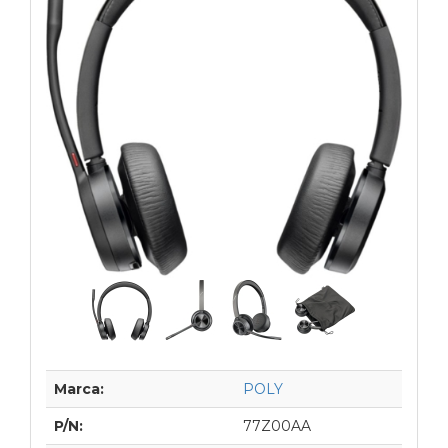
Marca:
POLY
P/N:
77Z00AA