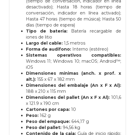
(tiempo de conversación, indicador en línea
desactivado); Hasta 18 horas (tiempo de
conversación, indicador en línea activado);
Hasta 47 horas (tiempo de música); Hasta 50
días (tiempo de espera)
Tipo de batería:
Batería recargable de
iones de litio
Largo del cable:
1,5 metros
Forma de audífono:
Interno (estéreo)
Sistemas operativos compatibles:
Windows 11; Windows 10; macOS; Android™;
iOS
Dimensiones mínimas (anch. x prof. x
alt.):
155 x 67 x 182 mm
Dimensiones del embalaje (An x F x Al):
188 x 210 x 115 mm
Dimensiones del pallet (An x F x Al):
101,6
x 121.9 x 190 cm
Cartones por capa:
10
Peso:
162 g
Peso del empaque:
644,17 g
Peso del pallet:
94,56 kg
Contenido de la caja:
Guía de inicio rápido;