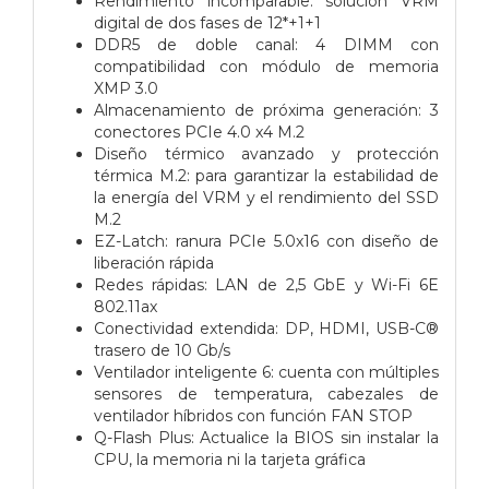
Rendimiento incomparable: solución VRM
digital de dos fases de 12*+1+1
DDR5 de doble canal: 4 DIMM con
compatibilidad con módulo de memoria
XMP 3.0
Almacenamiento de próxima generación: 3
conectores PCIe 4.0 x4 M.2
Diseño térmico avanzado y protección
térmica M.2: para garantizar la estabilidad de
la energía del VRM y el rendimiento del SSD
M.2
EZ-Latch: ranura PCIe 5.0x16 con diseño de
liberación rápida
Redes rápidas: LAN de 2,5 GbE y Wi-Fi 6E
802.11ax
Conectividad extendida: DP, HDMI, USB-C®
trasero de 10 Gb/s
Ventilador inteligente 6: cuenta con múltiples
sensores de temperatura, cabezales de
ventilador híbridos con función FAN STOP
Q-Flash Plus: Actualice la BIOS sin instalar la
CPU, la memoria ni la tarjeta gráfica