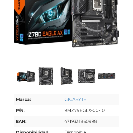
Marca:
GIGABYTE
P/N:
9MZ79EGLX-00-10
EAN:
4719331860998
Disponibilidad:
Disponible