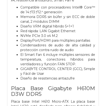
x4, resistencia antisulfuro, Smart Fan 6
Compatible con procesadores Intel® Core™
de 14.ª/13.ª/12.ª generación
Memoria DDR5 sin búfer y sin ECC de doble
canal, 2 módulos DIMM
Diseño VRM digital híbrido 5+1+1
Red rápida: LAN Gigabit Ethernet
NVMe PCIe 3.0 x4 M.2
DisplayPort/HDMI para múltiples pantallas
Condensadores de audio de alta calidad y
protección contra ruido de audio
El Smart Fan 6 incluye múltiples sensores de
temperatura, conectores híbridos para
ventiladores y función FAN STOP.
GIGABYTE CONTROL CENTER (GCC), Simple
y Fácil de Usar
Diseño de resistencias antiazufre
Placa Base Gigabyte H610M
D3W DDR5
Placa base Intel H610 Micro-ATX La placa base