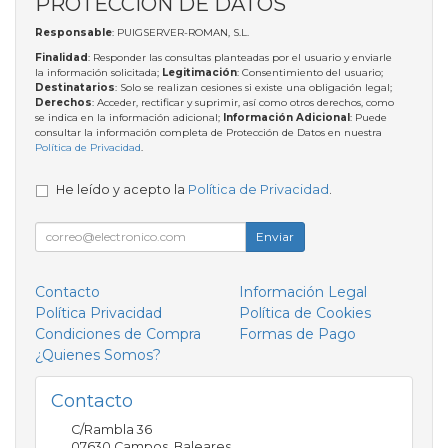
PROTECCIÓN DE DATOS
Responsable
: PUIGSERVER-ROMAN, S.L.
Finalidad
: Responder las consultas planteadas por el usuario y enviarle
la información solicitada;
Legitimación
: Consentimiento del usuario;
Destinatarios
: Solo se realizan cesiones si existe una obligación legal;
Derechos
: Acceder, rectificar y suprimir, así como otros derechos, como
se indica en la información adicional;
Información Adicional
: Puede
consultar la información completa de Protección de Datos en nuestra
Política de Privacidad
.
He leído y acepto la
Política de Privacidad
.
Enviar
Contacto
Información Legal
Política Privacidad
Política de Cookies
Condiciones de Compra
Formas de Pago
¿Quienes Somos?
Contacto
C/Rambla 36
07630
Campos
,
Baleares