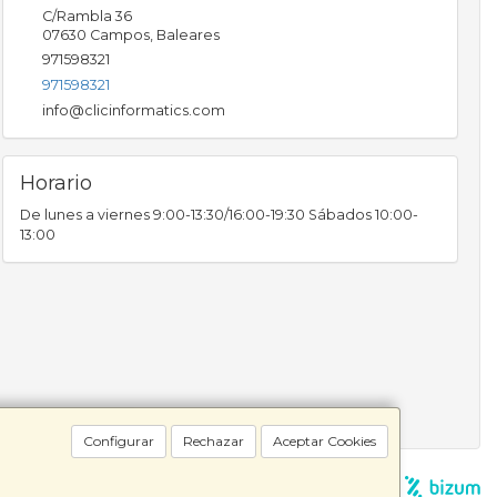
C/Rambla 36
07630
Campos
,
Baleares
971598321
971598321
info@clicinformatics.com
Horario
De lunes a viernes 9:00-13:30/16:00-19:30 Sábados 10:00-
13:00
Configurar
Rechazar
Aceptar Cookies