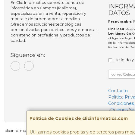
En Clic Informàtics somos tu tienda de
INFORM
informática en Campos (Mallorca),
DATOS
especializada en la venta, reparación y
montaje de ordenadores a medida.
Responsable
: 
Ofrecemos soluciones tecnológicas
Finalidad
: Respo
personalizadas para particulares y empresas,
Legitimación
: 
con atención profesional y productos de
obligación legal;
calidad.
en la información
Protección de Da
Síguenos en:
He leído y
Contacto
Política Priv
Condiciones
¿Quienes S
Política de Cookies de clicinformatics.com
clicinformatics.com © 2026
Utilizamos cookies propias y de terceros para mejo