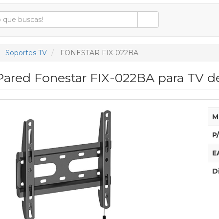
Soportes TV
FONESTAR FIX-022BA
Pared Fonestar FIX-022BA para TV de
M
P
E
D