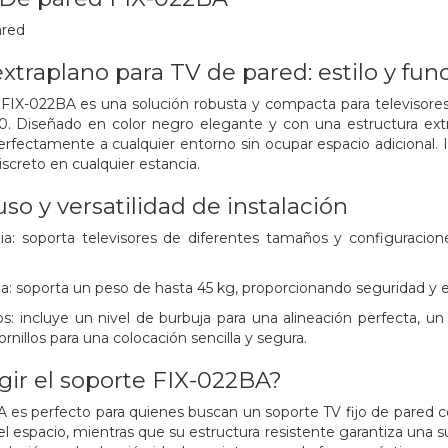
ared
 extraplano para TV de pared: estilo y fu
FIX-022BA es una solución robusta y compacta para televisores 
. Diseñado en color negro elegante y con una estructura extra
rfectamente a cualquier entorno sin ocupar espacio adicional. Id
discreto en cualquier estancia.
so y versatilidad de instalación
ia: soporta televisores de diferentes tamaños y configuraci
: soporta un peso de hasta 45 kg, proporcionando seguridad y est
: incluye un nivel de burbuja para una alineación perfecta, un s
nillos para una colocación sencilla y segura.
gir el soporte FIX-022BA?
 es perfecto para quienes buscan un soporte TV fijo de pared c
l espacio, mientras que su estructura resistente garantiza una suj