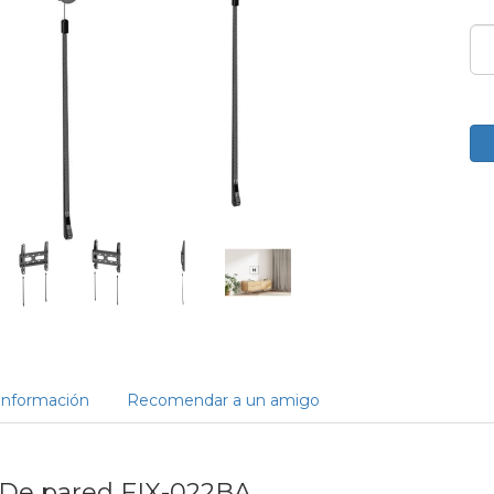
Información
Recomendar a un amigo
 De pared FIX-022BA