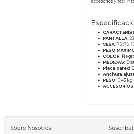
accesorios y fácil in
Especificaci
CARACTERÍS
PANTALLA
: 2
VESA
: 75x75,
PESO MÁXIM
COLOR
: Negr
MEDIDAS
: Dis
Placa pared
: 
Anchura ajus
PESO
: 0'45 kg
ACCESORIOS
Sobre Nosotros
¡Suscríbet