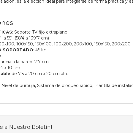
stalación, es la elección ideal para integrarse de forma práctica y 
ones
TICAS
: Soporte TV fijo extraplano
3'' a 55'' (58'4 a 139'7
cm)
 100x100, 100x150, 150x100, 100x200, 200x100, 150x150, 200x200
O SOPORTADO
: 45 kg
o
tancia a la pared: 2'7 cm
24 x 10 cm
table
de 7'5 a 20 cm x 20 cm alto
: Nivel de burbuja,
Sistema de bloqueo rápido,
Plantilla de instala
e a Nuestro Boletín!