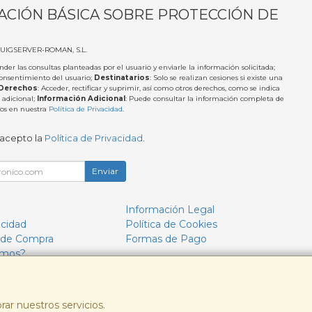
ACIÓN BÁSICA SOBRE PROTECCIÓN DE
PUIGSERVER-ROMAN, S.L.
nder las consultas planteadas por el usuario y enviarle la información solicitada;
Consentimiento del usuario;
Destinatarios
: Solo se realizan cesiones si existe una
Derechos
: Acceder, rectificar y suprimir, así como otros derechos, como se indica
 adicional;
Información Adicional
: Puede consultar la información completa de
tos en nuestra
Política de Privacidad
.
 acepto la
Política de Privacidad
.
Enviar
Información Legal
acidad
Política de Cookies
 de Compra
Formas de Pago
omos?
rar nuestros servicios.