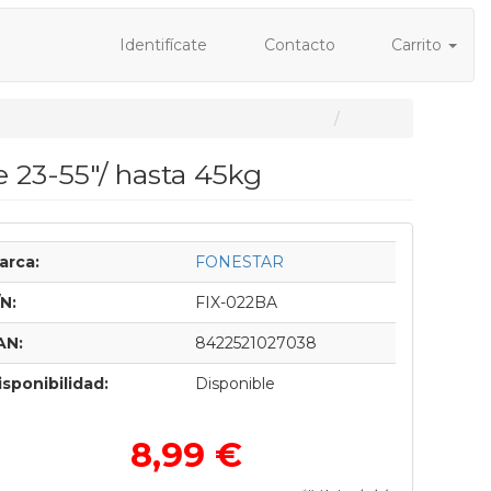
Identifícate
Contacto
Carrito
 23-55"/ hasta 45kg
arca:
FONESTAR
/N:
FIX-022BA
AN:
8422521027038
isponibilidad:
Disponible
8,99 €