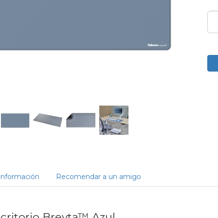
Información
Recomendar a un amigo
critorio Breyta™ Azul