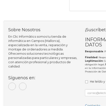
Sobre Nosotros
¡Suscríbet
En Clic Informàtics somos tu tienda de
INFORM
informática en Campos (Mallorca),
DATOS
especializada en la venta, reparación y
montaje de ordenadores a medida.
Responsable
: 
Ofrecemos soluciones tecnológicas
Finalidad
: Respo
personalizadas para particulares y empresas,
Legitimación
: 
con atención profesional y productos de
obligación legal;
calidad.
en la información
Protección de Da
Síguenos en:
He leído y
Contacto