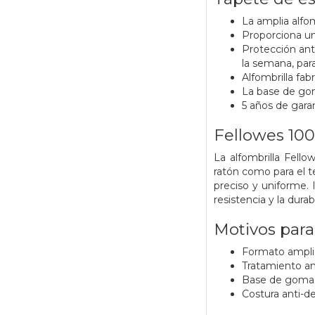
La amplia alfom
Proporciona una
Protección anti
la semana, para
Alfombrilla fa
La base de goma
5 años de gara
Fellowes 100
La alfombrilla Fello
ratón como para el t
preciso y uniforme.
resistencia y la dura
Motivos par
Formato amplio
Tratamiento an
Base de goma q
Costura anti-de