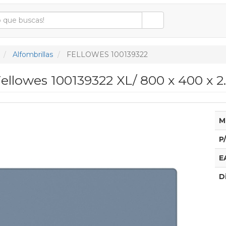
Alfombrillas
FELLOWES 100139322
Fellowes 100139322 XL/ 800 x 400 x 
M
P
E
D