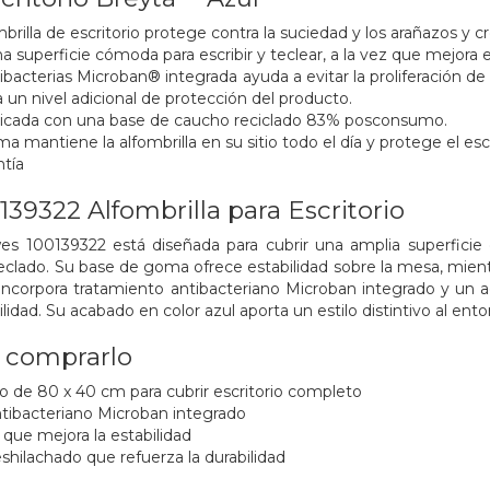
brilla de escritorio protege contra la suciedad y los arañazos y cre
 superficie cómoda para escribir y teclear, a la vez que mejora e
bacterias Microban® integrada ayuda a evitar la proliferación de b
 un nivel adicional de protección del producto.
bricada con una base de caucho reciclado 83% posconsumo.
 mantiene la alfombrilla en su sitio todo el día y protege el esc
ntía
139322 Alfombrilla para Escritorio
wes 100139322 está diseñada para cubrir una amplia superficie 
eclado. Su base de goma ofrece estabilidad sobre la mesa, mient
 Incorpora tratamiento antibacteriano Microban integrado y un 
bilidad. Su acabado en color azul aporta un estilo distintivo al ento
a comprarlo
 de 80 x 40 cm para cubrir escritorio completo
tibacteriano Microban integrado
ue mejora la estabilidad
shilachado que refuerza la durabilidad