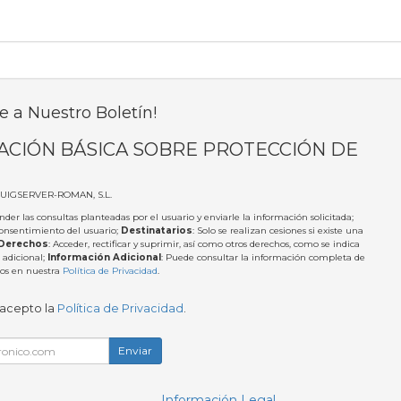
e a Nuestro Boletín!
ACIÓN BÁSICA SOBRE PROTECCIÓN DE
PUIGSERVER-ROMAN, S.L.
nder las consultas planteadas por el usuario y enviarle la información solicitada;
Consentimiento del usuario;
Destinatarios
: Solo se realizan cesiones si existe una
Derechos
: Acceder, rectificar y suprimir, así como otros derechos, como se indica
 adicional;
Información Adicional
: Puede consultar la información completa de
tos en nuestra
Política de Privacidad
.
 acepto la
Política de Privacidad
.
Enviar
Información Legal