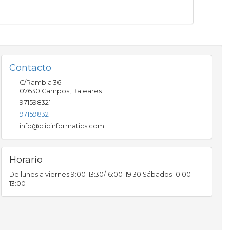
Contacto
C/Rambla 36
07630
Campos
,
Baleares
971598321
971598321
info@clicinformatics.com
Horario
De lunes a viernes 9:00-13:30/16:00-19:30 Sábados 10:00-
13:00