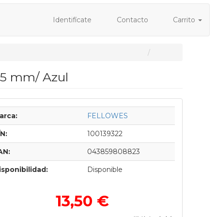
Identifícate
Contacto
Carrito
2.5 mm/ Azul
arca:
FELLOWES
/N:
100139322
AN:
043859808823
isponibilidad:
Disponible
13,50 €