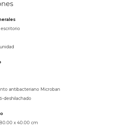
ones
nerales
 escritorio
 unidad
o
ento antibacteriano Microban
ti-deshilachado
so
 80.00 x 40.00 cm