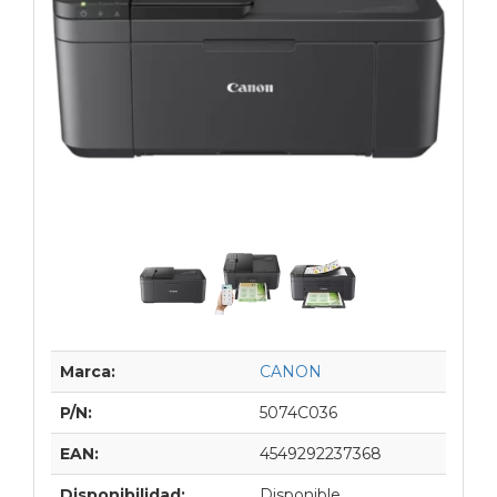
Marca:
CANON
P/N:
5074C036
EAN:
4549292237368
Disponibilidad:
Disponible