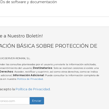
CDs de software y documentación
e a Nuestro Boletín!
ACIÓN BÁSICA SOBRE PROTECCIÓN DE
PUIGSERVER-ROMAN, S.L.
nder las consultas planteadas por el usuario y enviarle la información solicitada;
Consentimiento del usuario;
Destinatarios
: Solo se realizan cesiones si existe una
Derechos
: Acceder, rectificar y suprimir, así como otros derechos, como se indica
 adicional;
Información Adicional
: Puede consultar la información completa de
tos en nuestra
Política de Privacidad
.
 acepto la
Política de Privacidad
.
Enviar