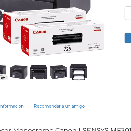
Información
Recomendar a un amigo
áser Monocromo Canon I-SENSYS MF30