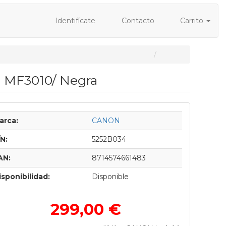
Identifícate
Contacto
Carrito
 MF3010/ Negra
arca:
CANON
/N:
5252B034
AN:
8714574661483
isponibilidad:
Disponible
299,00 €