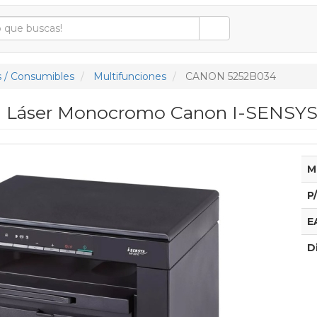
 / Consumibles
Multifunciones
CANON 5252B034
n Láser Monocromo Canon I-SENSYS
M
P
E
D