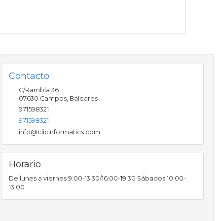
Contacto
C/Rambla 36
07630
Campos
,
Baleares
971598321
971598321
info@clicinformatics.com
Horario
De lunes a viernes 9:00-13:30/16:00-19:30 Sábados 10:00-
13:00