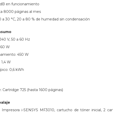
4 dB en funcionamiento
sta 8000 páginas al mes
10 a 30 °C, 20 a 80 % de humedad sin condensación
onsumo
240 V, 50 a 60 Hz
960 W
namiento: 450 W
 1,4 W
ípico: 0,6 kWh
 Cartridge 725 (hasta 1600 páginas)
alaje
s: Impresora i-SENSYS MF3010, cartucho de tóner inicial, 2 ca