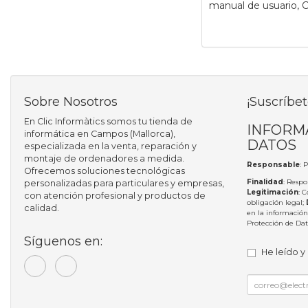
manual de usuario, 
Sobre Nosotros
¡Suscríbet
En Clic Informàtics somos tu tienda de
INFORM
informática en Campos (Mallorca),
DATOS
especializada en la venta, reparación y
montaje de ordenadores a medida.
Responsable
: 
Ofrecemos soluciones tecnológicas
Finalidad
: Respo
personalizadas para particulares y empresas,
Legitimación
: 
con atención profesional y productos de
obligación legal;
calidad.
en la información
Protección de Da
Síguenos en:
He leído y