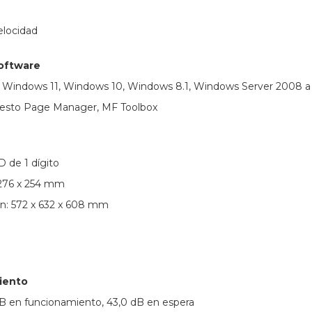
elocidad
software
: Windows 11, Windows 10, Windows 8.1, Windows Server 2008 a 20
Presto Page Manager, MF Toolbox
D de 1 dígito
 276 x 254 mm
ón: 572 x 632 x 608 mm
iento
 dB en funcionamiento, 43,0 dB en espera