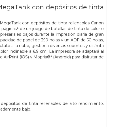
 MegaTank con depósitos de tinta
1 MegaTank con depósitos de tinta rellenables Canon
áginas¹ de un juego de botellas de tinta de color o
esariales bajos durante la impresión diaria de gran
pacidad de papel de 350 hojas y un ADF de 50 hojas,
ate a la nube, gestiona diversos soportes y disfruta
color inclinable a 6,9 cm. La impresora se adaptará al
 AirPrint (iOS) y Mopria®⁴ (Android) para disfrutar de
epósitos de tinta rellenables de alto rendimiento.
emadamente bajo.