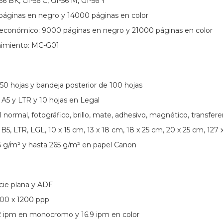
-56 BK, GI-56 C, GI-56 M, GI-56 Y
áginas en negro y 14000 páginas en color
conómico: 9000 páginas en negro y 21000 páginas en color
imiento: MC-G01
50 hojas y bandeja posterior de 100 hojas
 A5 y LTR y 10 hojas en Legal
 normal, fotográfico, brillo, mate, adhesivo, magnético, transferen
 B5, LTR, LGL, 10 x 15 cm, 13 x 18 cm, 18 x 25 cm, 20 x 25 cm, 1
5 g/m² y hasta 265 g/m² en papel Canon
icie plana y ADF
200 x 1200 ppp
.2 ipm en monocromo y 16.9 ipm en color