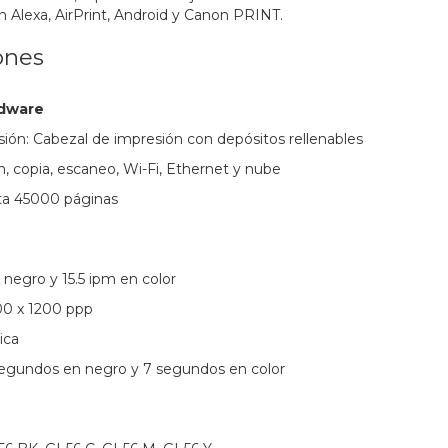
 Alexa, AirPrint, Android y Canon PRINT.
ones
rdware
ión: Cabezal de impresión con depósitos rellenables
, copia, escaneo, Wi-Fi, Ethernet y nube
sta 45000 páginas
 negro y 15.5 ipm en color
00 x 1200 ppp
ica
 segundos en negro y 7 segundos en color