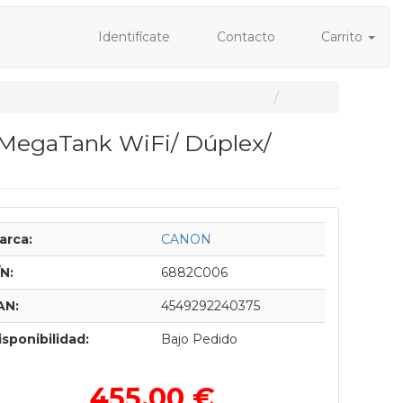
Identifícate
Contacto
Carrito
MegaTank WiFi/ Dúplex/
arca:
CANON
/N:
6882C006
AN:
4549292240375
isponibilidad:
Bajo Pedido
455,00 €