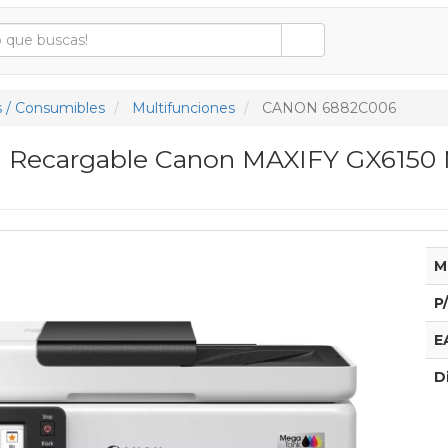
 / Consumibles
Multifunciones
CANON 6882C006
n Recargable Canon MAXIFY GX6150 
M
P
E
D