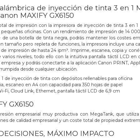
alámbrica de inyección de tinta 3 en 1
 Canon MAXIFY GX6150
otal de impresión con la impresora de inyección de tinta 3 en 
pequeñas oficinas. Con un rendimiento de impresión de 14 000 p
de una botella de tinta negra, podrás mantener los costes empr
 tamaño pero repleta de funciones, la impresora incluye una ca
 de impresión de hasta 24 ipm³. Imprime, escanea, copia y conéct
arios niveles, todo ello con la intuitiva pantalla táctil LCD en 
tu empresa y podrás conectarte a la aplicación Canon PRINT, Apple
rrumpida desde cualquier ubicación.
1 de inyección de tinta con depósitos rellenables para oficina
ia, escaneo en A4 con capacidad para 350 hojas de papel
-Fi, Cloud Link, Ethernet, pantalla táctil LCD de 6,9 cm
FY GX6150
resión empresarial muy productiva con MegaTank, que utiliza d
nes de calidad empresarial y un coste total de propiedad extr
DECISIONES, MÁXIMO IMPACTO