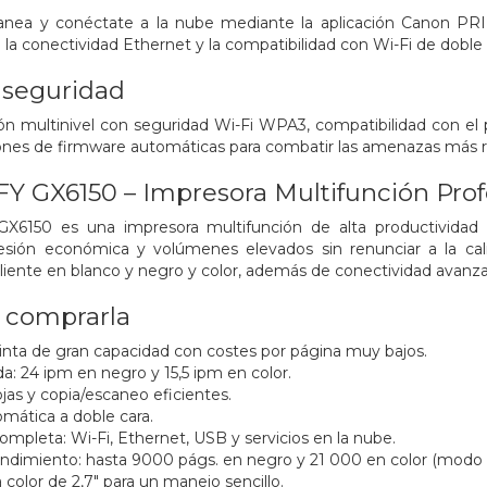
anea y conéctate a la nube mediante la aplicación Canon PRI
 la conectividad Ethernet y la compatibilidad con Wi-Fi de doble
 seguridad
ón multinivel con seguridad Wi-Fi WPA3, compatibilidad con el 
iones de firmware automáticas para combatir las amenazas más r
 GX6150 – Impresora Multifunción Profe
6150 es una impresora multifunción de alta productividad di
esión económica y volúmenes elevados sin renunciar a la cal
iente en blanco y negro y color, además de conectividad avanza
 comprarla
inta de gran capacidad con costes por página muy bajos.
a: 24 ipm en negro y 15,5 ipm en color.
jas y copia/escaneo eficientes.
mática a doble cara.
ompleta: Wi-Fi, Ethernet, USB y servicios en la nube.
rendimiento: hasta 9000 págs. en negro y 21 000 en color (modo
 a color de 2,7" para un manejo sencillo.