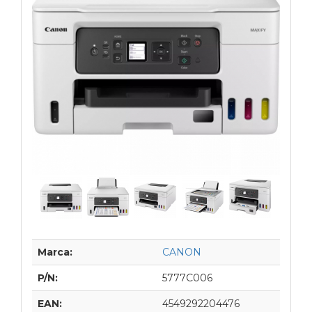
Marca:
CANON
P/N:
5777C006
EAN:
4549292204476