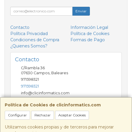
Enviar
Contacto
Información Legal
Política Privacidad
Política de Cookies
Condiciones de Compra
Formas de Pago
¿Quienes Somos?
Contacto
C/Rambla 36
07630
Campos
,
Baleares
971598321
971598321
info@clicinformatics.com
Política de Cookies de clicinformatics.com
Horario
Configurar
Rechazar
Aceptar Cookies
De lunes a viernes 9:00-13:30/16:00-19:30 Sábados
10:00-13:00
Utilizamos cookies propias y de terceros para mejorar