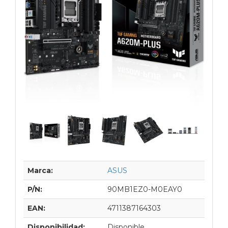
Marca:
ASUS
P/N:
90MB1EZ0-M0EAY0
EAN:
4711387164303
Disponibilidad:
Disponible