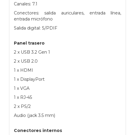
Canales: 7.1
Conectores: salida auriculares, entrada línea,
entrada micrófono
Salida digital: S/PDIF
Panel trasero
2 x USB 3.2 Gen 1
2 x USB 2.0
1 x HDMI
1 x DisplayPort
1 x VGA
1 x RJ-45
2 x PS/2
Audio (jack 3.5 mm)
Conectores internos