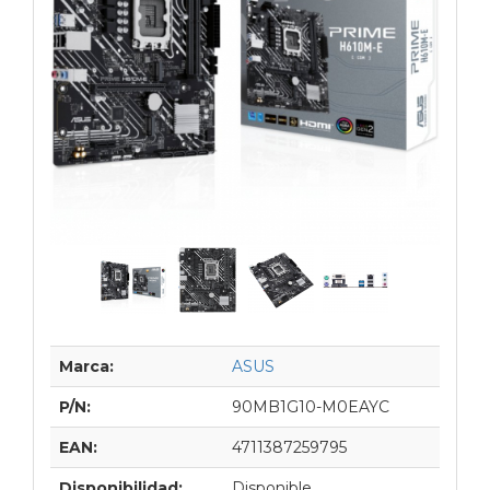
Marca:
ASUS
P/N:
90MB1G10-M0EAYC
EAN:
4711387259795
Disponibilidad:
Disponible