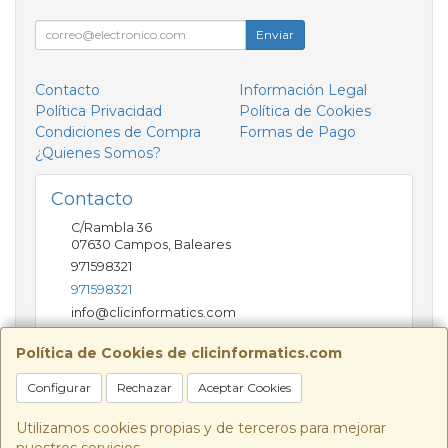
Enviar
Contacto
Información Legal
Política Privacidad
Política de Cookies
Condiciones de Compra
Formas de Pago
¿Quienes Somos?
Contacto
C/Rambla 36
07630
Campos
,
Baleares
971598321
971598321
info@clicinformatics.com
Política de Cookies de clicinformatics.com
Horario
Configurar
Rechazar
Aceptar Cookies
De lunes a viernes 9:00-13:30/16:00-19:30 Sábados
10:00-13:00
Utilizamos cookies propias y de terceros para mejorar