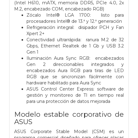
(Intel H610, mATX, memoria DDR5, PCIe 4.0, 2x
M.2, encabezado COM, encabezado RGB)
Zócalo Intel®
LGA 1700:
listo para
procesadores Intel® de 13.ª y 12.ª generación
Refrigeración integral: disipador PCH y Fan
Xpert 2+
Conectividad ultrarrápida: ranura M.2 de 32
Gbps, Ethernet Realtek de 1 Gb y USB 3.2
Gen 1
Iluminación Aura Sync RGB: encabezados
Gen 2 direccionables integrados y
encabezados Aura RGB para tiras de LED
RGB que se sincronizan fácilmente con
hardware habilitado para Aura Sync
ASUS Control Center Express: software de
gestión y monitoreo de TI en tiempo real
para una protección de datos mejorada
Modelo estable corporativo de
ASUS
ASUS Corporate Stable Model (CSM) es un
programa comercial diseñado para ofrecer placas