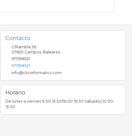
Contacto
C/Rambla 36
07630
Campos
,
Baleares
971598321
971598321
info@clicinformatics.com
Horario
De lunes a viernes 9:00-13:30/16:00-19:30 Sábados 10:00-
13:00