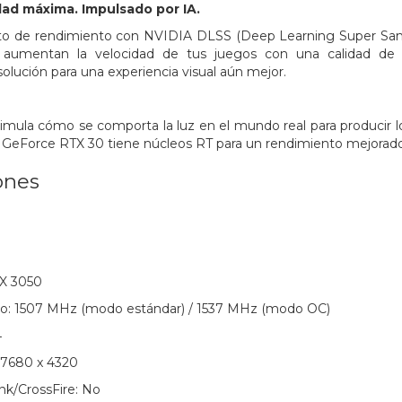
ad máxima. Impulsado por IA.
 de rendimiento con NVIDIA DLSS (Deep Learning Super Sampli
umentan la velocidad de tus juegos con una calidad de i
solución para una experiencia visual aún mejor.
simula cómo se comporta la luz en el mundo real para producir lo
e GeForce RTX 30 tiene núcleos RT para un rendimiento mejorado 
ones
X 3050
eo: 1507 MHz (modo estándar) / 1537 MHz (modo OC)
4
 7680 x 4320
nk/CrossFire: No