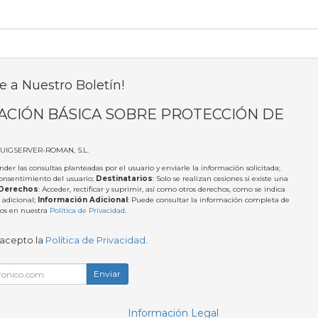
e a Nuestro Boletín!
ACIÓN BÁSICA SOBRE PROTECCIÓN DE
PUIGSERVER-ROMAN, S.L.
nder las consultas planteadas por el usuario y enviarle la información solicitada;
Consentimiento del usuario;
Destinatarios
: Solo se realizan cesiones si existe una
Derechos
: Acceder, rectificar y suprimir, así como otros derechos, como se indica
 adicional;
Información Adicional
: Puede consultar la información completa de
tos en nuestra
Política de Privacidad
.
 acepto la
Política de Privacidad
.
Enviar
Información Legal