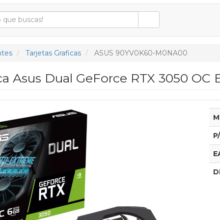
tes
Tarjetas Graficas
ASUS 90YV0K60-M0NA00
fica Asus Dual GeForce RTX 3050 OC
M
P
E
D