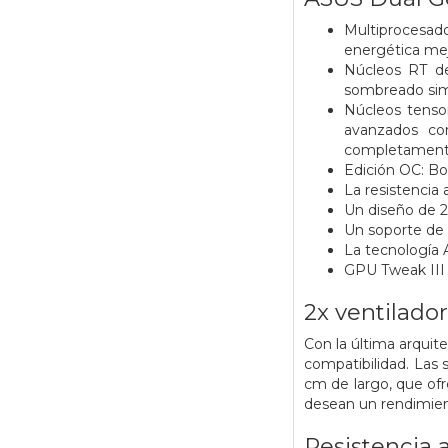
Multiprocesad
energética mej
Núcleos RT de
sombreado sim
Núcleos tenso
avanzados co
completament
Edición OC: B
La resistencia 
Un diseño de 2 
Un soporte de a
La tecnología A
GPU Tweak III 
2x ventilador
Con la última arqui
compatibilidad. Las s
cm de largo, que of
desean un rendimien
Resistencia a