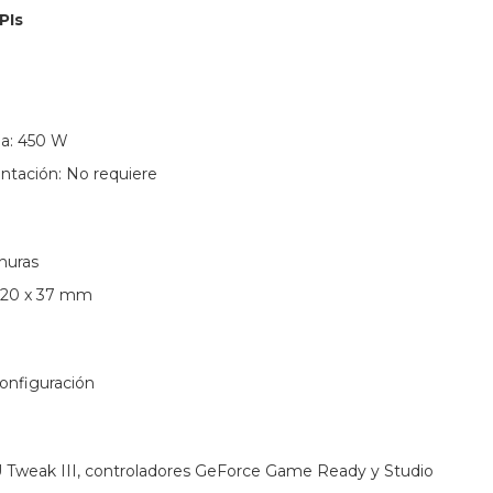
PIs
a: 450 W
ntación: No requiere
nuras
 120 x 37 mm
onfiguración
Tweak III, controladores GeForce Game Ready y Studio