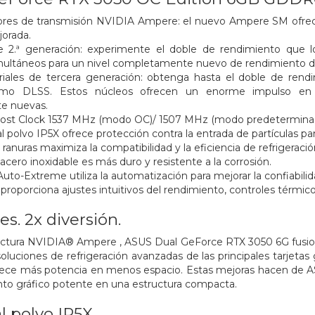
ores de transmisión NVIDIA Ampere: el nuevo Ampere SM ofrece
orada.
 2.ª generación: experimente el doble de rendimiento que 
ultáneos para un nivel completamente nuevo de rendimiento de
riales de tercera generación: obtenga hasta el doble de rend
mo DLSS. Estos núcleos ofrecen un enorme impulso en 
e nuevas.
oost Clock 1537 MHz (modo OC)/ 1507 MHz (modo predetermina
al polvo IP5X ofrece protección contra la entrada de partículas pa
ranuras maximiza la compatibilidad y la eficiencia de refrigerac
cero inoxidable es más duro y resistente a la corrosión.
uto-Extreme utiliza la automatización para mejorar la confiabilid
proporciona ajustes intuitivos del rendimiento, controles térmic
es. 2x diversión.
tectura NVIDIA® Ampere , ASUS Dual GeForce RTX 3050 6G fusio
oluciones de refrigeración avanzadas de las principales tarjetas 
rece más potencia en menos espacio. Estas mejoras hacen de AS
to gráfico potente en una estructura compacta.
l polvo IP5X