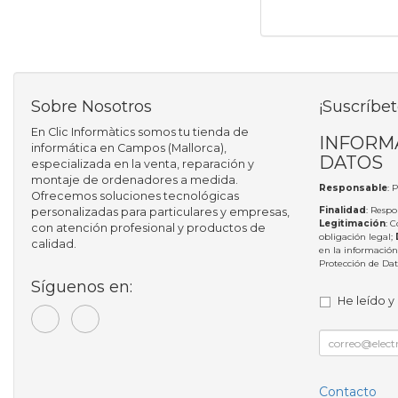
Sobre Nosotros
¡Suscríbet
En Clic Informàtics somos tu tienda de
INFORM
informática en Campos (Mallorca),
DATOS
especializada en la venta, reparación y
montaje de ordenadores a medida.
Responsable
: 
Ofrecemos soluciones tecnológicas
Finalidad
: Respo
personalizadas para particulares y empresas,
Legitimación
: 
con atención profesional y productos de
obligación legal;
calidad.
en la información
Protección de Da
Síguenos en:
He leído y
Contacto