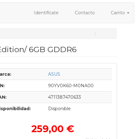
Identifícate
Contacto
Carrito
 Edition/ 6GB GDDR6
arca:
ASUS
/N:
90YV0K60-M0NA00
AN:
4711387470633
isponibilidad:
Disponible
259,00 €