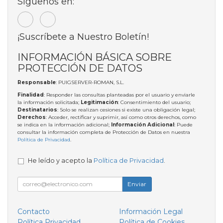
Síguenos en:
¡Suscríbete a Nuestro Boletín!
INFORMACIÓN BÁSICA SOBRE
PROTECCIÓN DE DATOS
Responsable
: PUIGSERVER-ROMAN, S.L.
Finalidad
: Responder las consultas planteadas por el usuario y enviarle
la información solicitada;
Legitimación
: Consentimiento del usuario;
Destinatarios
: Solo se realizan cesiones si existe una obligación legal;
Derechos
: Acceder, rectificar y suprimir, así como otros derechos, como
se indica en la información adicional;
Información Adicional
: Puede
consultar la información completa de Protección de Datos en nuestra
Política de Privacidad
.
He leído y acepto la
Política de Privacidad
.
Enviar
Contacto
Información Legal
Política Privacidad
Política de Cookies