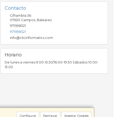
Contacto
C/Rambla 36
07630
Campos
,
Baleares
971598321
971598321
info@clicinformatics.com
Horario
De lunes a viernes 9:00-13:30/16:00-19:30 Sábados 10:00-
13:00
Configurar
Rechazar
Aceptar Cookies