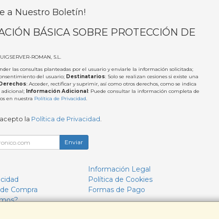
e a Nuestro Boletín!
ACIÓN BÁSICA SOBRE PROTECCIÓN DE
PUIGSERVER-ROMAN, S.L.
nder las consultas planteadas por el usuario y enviarle la información solicitada;
Consentimiento del usuario;
Destinatarios
: Solo se realizan cesiones si existe una
Derechos
: Acceder, rectificar y suprimir, así como otros derechos, como se indica
 adicional;
Información Adicional
: Puede consultar la información completa de
tos en nuestra
Política de Privacidad
.
 acepto la
Política de Privacidad
.
Enviar
Información Legal
acidad
Política de Cookies
 de Compra
Formas de Pago
omos?