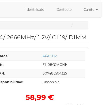
Identifícate
Contacto
Carrito
 2666MHz/ 1.2V/ CL19/ DIMM
arca:
APACER
/N:
EL.08G2V.GNH
AN:
807486504325
isponibilidad:
Disponible
58,99 €