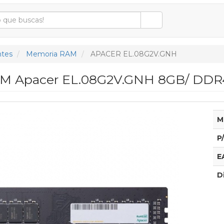
tes
Memoria RAM
APACER EL.08G2V.GNH
M Apacer EL.08G2V.GNH 8GB/ DDR4/
M
P
E
D