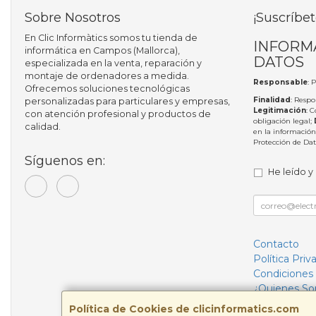
Sobre Nosotros
¡Suscríbet
En Clic Informàtics somos tu tienda de
INFORM
informática en Campos (Mallorca),
DATOS
especializada en la venta, reparación y
montaje de ordenadores a medida.
Responsable
: 
Ofrecemos soluciones tecnológicas
Finalidad
: Respo
personalizadas para particulares y empresas,
Legitimación
: 
con atención profesional y productos de
obligación legal;
calidad.
en la información
Protección de Da
Síguenos en:
He leído y
Contacto
Política Priv
Condiciones
¿Quienes S
Política de Cookies de clicinformatics.com