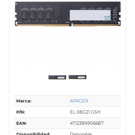
Marca:
APACER
P/N:
EL.08G21.GSH
EAN:
4712389906687
Disponibilidad:
Disponible