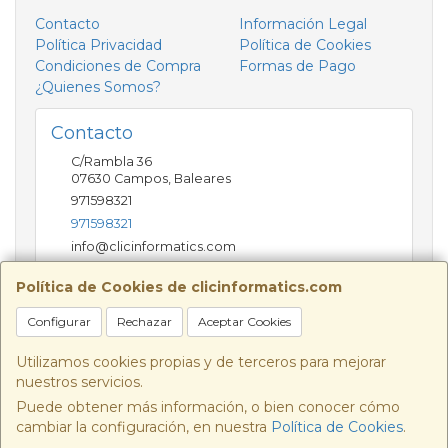
Contacto
Información Legal
Política Privacidad
Política de Cookies
Condiciones de Compra
Formas de Pago
¿Quienes Somos?
Contacto
C/Rambla 36
07630
Campos
,
Baleares
971598321
971598321
info@clicinformatics.com
Política de Cookies de clicinformatics.com
Horario
Configurar
Rechazar
Aceptar Cookies
De lunes a viernes 9:00-13:30/16:00-19:30 Sábados
10:00-13:00
Utilizamos cookies propias y de terceros para mejorar
nuestros servicios.
Puede obtener más información, o bien conocer cómo
cambiar la configuración, en nuestra
Política de Cookies
.
, , , , España. - C.I.F.: B57693244 - Tfno: