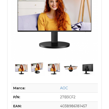
Marca:
AOC
P/N:
27B3CF2
EAN:
4038986181457