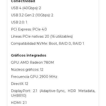
Conectividad
USB 4 (40Gbps): 2
USB 3.2 Gen 2 (10Gbps): 2
USB 2.0: 1
PCI Express: PCIe 4.0
Líneas PCIe nativas: 20 (16 utilizables)
Compatibilidad NVMe: Boot, RAID 0, RAID 1
Gráficos integrados
GPU: AMD Radeon 780M
Núcleos gráficos: 12
Frecuencia GPU: 2900 MHz
DirectX: 12
DisplayPort: 2.1 (Adaptive-Sync, HDR Metadata,
UHBR10)
HDMI: 2.1