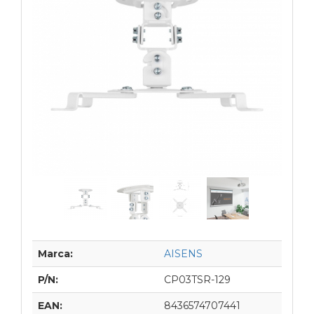
Marca:
AISENS
P/N:
CP03TSR-129
EAN:
8436574707441