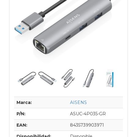
Marca:
AISENS
P/N:
ASUC-4P035-GR
EAN:
8435739903971
Disponibilidad:
Disponible