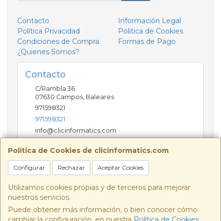
Contacto
Información Legal
Política Privacidad
Política de Cookies
Condiciones de Compra
Formas de Pago
¿Quienes Somos?
Contacto
C/Rambla 36
07630
Campos
,
Baleares
971598321
971598321
info@clicinformatics.com
Política de Cookies de clicinformatics.com
Horario
Configurar
Rechazar
Aceptar Cookies
De lunes a viernes 9:00-13:30/16:00-19:30 Sábados
10:00-13:00
Utilizamos cookies propias y de terceros para mejorar
nuestros servicios.
Puede obtener más información, o bien conocer cómo
cambiar la configuración, en nuestra
Política de Cookies
.