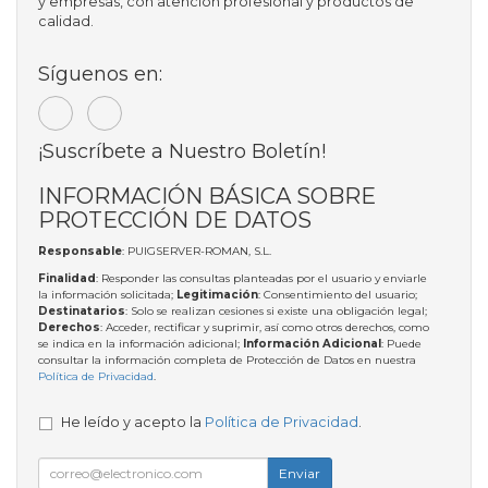
y empresas, con atención profesional y productos de
calidad.
Síguenos en:
¡Suscríbete a Nuestro Boletín!
INFORMACIÓN BÁSICA SOBRE
PROTECCIÓN DE DATOS
Responsable
: PUIGSERVER-ROMAN, S.L.
Finalidad
: Responder las consultas planteadas por el usuario y enviarle
la información solicitada;
Legitimación
: Consentimiento del usuario;
Destinatarios
: Solo se realizan cesiones si existe una obligación legal;
Derechos
: Acceder, rectificar y suprimir, así como otros derechos, como
se indica en la información adicional;
Información Adicional
: Puede
consultar la información completa de Protección de Datos en nuestra
Política de Privacidad
.
He leído y acepto la
Política de Privacidad
.
Enviar