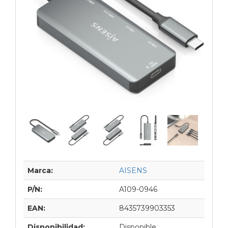
Marca:
AISENS
P/N:
A109-0946
EAN:
8435739903353
Disponibilidad:
Disponible