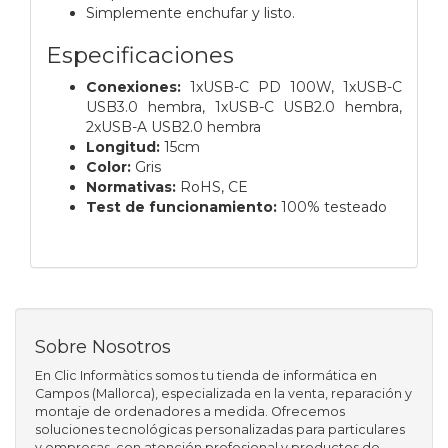
Simplemente enchufar y listo.
Especificaciones
Conexiones:
1xUSB-C PD 100W, 1xUSB-C
USB3.0 hembra, 1xUSB-C USB2.0 hembra,
2xUSB-A USB2.0 hembra
Longitud:
15cm
Color:
Gris
Normativas:
RoHS, CE
Test de funcionamiento:
100% testeado
Sobre Nosotros
En Clic Informàtics somos tu tienda de informática en
Campos (Mallorca), especializada en la venta, reparación y
montaje de ordenadores a medida. Ofrecemos
soluciones tecnológicas personalizadas para particulares
y empresas, con atención profesional y productos de