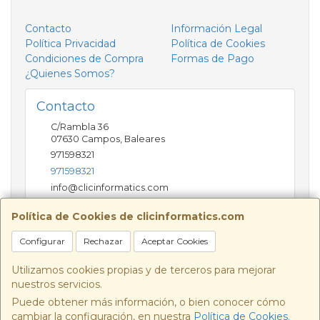
Contacto
Información Legal
Política Privacidad
Política de Cookies
Condiciones de Compra
Formas de Pago
¿Quienes Somos?
Contacto
C/Rambla 36
07630
Campos
,
Baleares
971598321
971598321
info@clicinformatics.com
Política de Cookies de clicinformatics.com
Horario
Configurar
Rechazar
Aceptar Cookies
De lunes a viernes 9:00-13:30/16:00-19:30 Sábados
10:00-13:00
Utilizamos cookies propias y de terceros para mejorar
nuestros servicios.
Puede obtener más información, o bien conocer cómo
cambiar la configuración, en nuestra
Política de Cookies
.