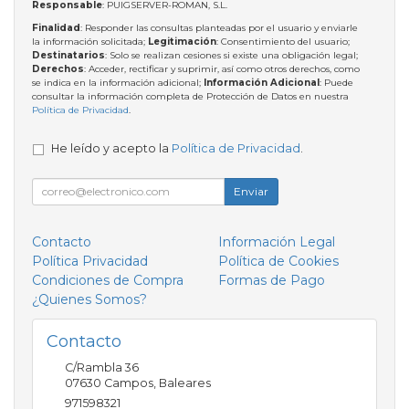
Responsable
: PUIGSERVER-ROMAN, S.L.
Finalidad
: Responder las consultas planteadas por el usuario y enviarle
la información solicitada;
Legitimación
: Consentimiento del usuario;
Destinatarios
: Solo se realizan cesiones si existe una obligación legal;
Derechos
: Acceder, rectificar y suprimir, así como otros derechos, como
se indica en la información adicional;
Información Adicional
: Puede
consultar la información completa de Protección de Datos en nuestra
Política de Privacidad
.
He leído y acepto la
Política de Privacidad
.
Enviar
Contacto
Información Legal
Política Privacidad
Política de Cookies
Condiciones de Compra
Formas de Pago
¿Quienes Somos?
Contacto
C/Rambla 36
07630
Campos
,
Baleares
971598321