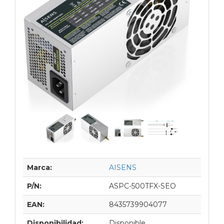
Marca:
AISENS
P/N:
ASPC-500TFX-SEO
EAN:
8435739904077
Disponibilidad:
Disponible