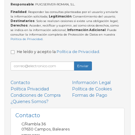
Responsable
: PUIGSERVER-ROMAN, S.L.
Finalidad
: Responder las consultas planteadas por el usuario y enviarle
la información solicitada;
Legitimación
: Consentimiento del usuario;
Destinatarios
: Solo se realizan cesiones si existe una obligación legal;
Derechos
: Acceder, rectificar y suprimir, así como otros derechos, como
se indica en la información adicional;
Información Adicional
: Puede
consultar la información completa de Protección de Datos en nuestra
Política de Privacidad
.
He leído y acepto la
Política de Privacidad
.
Enviar
Contacto
Información Legal
Política Privacidad
Política de Cookies
Condiciones de Compra
Formas de Pago
¿Quienes Somos?
Contacto
C/Rambla 36
07630
Campos
,
Baleares