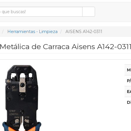
Herramientas - Limpieza
AISENS A142-0311
etálica de Carraca Aisens A142-031
M
P
E
D