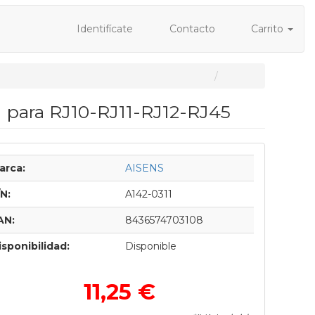
Identifícate
Contacto
Carrito
1 para RJ10-RJ11-RJ12-RJ45
arca:
AISENS
/N:
A142-0311
AN:
8436574703108
isponibilidad:
Disponible
11,25 €