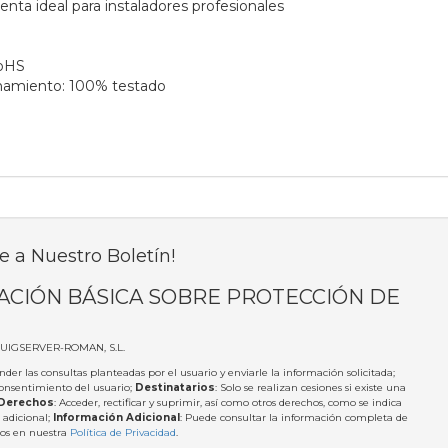
nta ideal para instaladores profesionales
RoHS
onamiento: 100% testado
e a Nuestro Boletín!
ACIÓN BÁSICA SOBRE PROTECCIÓN DE
PUIGSERVER-ROMAN, S.L.
nder las consultas planteadas por el usuario y enviarle la información solicitada;
Consentimiento del usuario;
Destinatarios
: Solo se realizan cesiones si existe una
Derechos
: Acceder, rectificar y suprimir, así como otros derechos, como se indica
 adicional;
Información Adicional
: Puede consultar la información completa de
tos en nuestra
Política de Privacidad
.