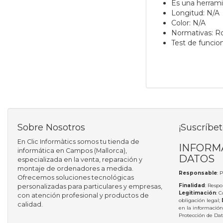
Es una herramie
Longitud: N/A
Color: N/A
Normativas: 
Test de funci
Sobre Nosotros
¡Suscríbet
En Clic Informàtics somos tu tienda de
INFORM
informática en Campos (Mallorca),
DATOS
especializada en la venta, reparación y
montaje de ordenadores a medida.
Responsable
: 
Ofrecemos soluciones tecnológicas
Finalidad
: Respo
personalizadas para particulares y empresas,
Legitimación
: 
con atención profesional y productos de
obligación legal;
calidad.
en la información
Protección de Da