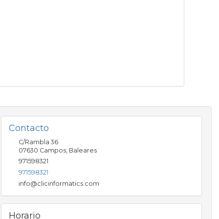
Contacto
C/Rambla 36
07630
Campos
,
Baleares
971598321
971598321
info@clicinformatics.com
Horario