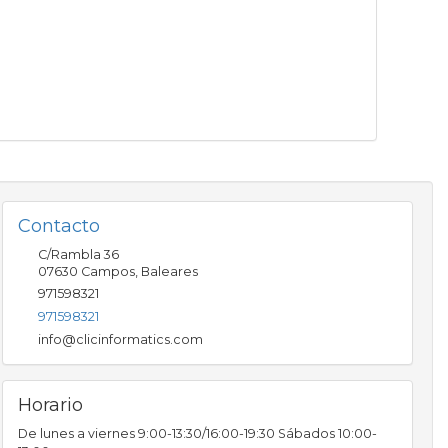
Contacto
C/Rambla 36
07630
Campos
,
Baleares
971598321
971598321
info@clicinformatics.com
Horario
De lunes a viernes 9:00-13:30/16:00-19:30 Sábados 10:00-