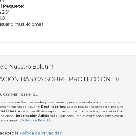
ris
l Paquete:
 2.5"
3.0
usuario multi-idiomas
e a Nuestro Boletín!
ACIÓN BÁSICA SOBRE PROTECCIÓN DE
PUIGSERVER-ROMAN, S.L.
nder las consultas planteadas por el usuario y enviarle la información solicitada;
Consentimiento del usuario;
Destinatarios
: Solo se realizan cesiones si existe una
Derechos
: Acceder, rectificar y suprimir, así como otros derechos, como se indica
 adicional;
Información Adicional
: Puede consultar la información completa de
tos en nuestra
Política de Privacidad
.
 acepto la
Política de Privacidad
.