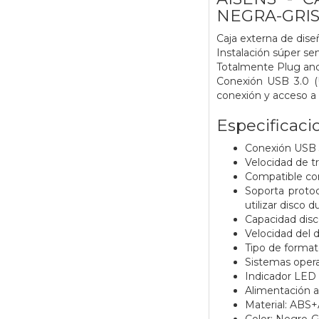
NEGRA-GRI
Caja externa de diseñ
Instalación súper sen
Totalmente Plug and 
Conexión USB 3.0 (U
conexión y acceso a 
Especificaci
Conexión USB 3
Velocidad de t
Compatible con 
Soporta proto
utilizar disco
Capacidad disc
Velocidad del
Tipo de format
Sistemas oper
Indicador LED
Alimentación a
Material: ABS+