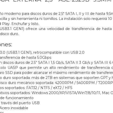
S
o moderno para discos duros de 2.5" SATA I, II y III de hasta 9,5
cilla y sin herramienta ni tornillos. La instalación solo requerirá 1
Play. Enchufar y listo.
SB3.1 GEN1) ofrece una velocidad de transferencia de hasta 
disco duro.
ones:
.0 (USB3.1 GEN1), retrocompatible con USB 2.0
ransferencia de hasta 5.0Gbps
discos duros de 2.5” SATA I 1,5 Gb/s, SATA II 3 Gb/s y SATA III 
colo UASP que permite un alto rendimiento de transferencia 
 duro SSD para poder alcanzar el máximo rendimiento de transferen
o duro soportada: más de 2TB en sistemas que soporten GPT y h
 disco duro mecánico soportada: 4200RPM / 5400RPM / 7200R
os soportados: FAT32 / NTFS / eXT2 / HFS
ativos soportados: Windows 2000/XP/VISTA/Win7/8/10/11, Mac 
 de funcionamiento
 través del puerto USB
Acero inoxidable