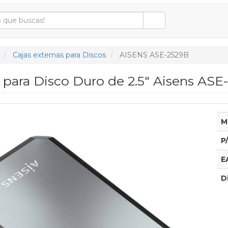
Cajas externas para Discos
AISENS ASE-2529B
 para Disco Duro de 2.5" Aisens ASE-2
M
P
E
D