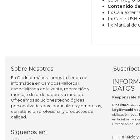
Color: Negro-G
Contenido de
1 x Caja externa
1 x Cable USB 
1 x Manual de 
Sobre Nosotros
¡Suscríbet
En Clic Informàtics somos tu tienda de
INFORM
informática en Campos (Mallorca),
DATOS
especializada en la venta, reparación y
montaje de ordenadores a medida.
Responsable
: 
Ofrecemos soluciones tecnológicas
Finalidad
: Respo
personalizadas para particulares y empresas,
Legitimación
: 
con atención profesional y productos de
obligación legal;
calidad.
en la información
Protección de Da
Síguenos en:
He leído y