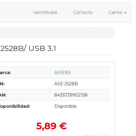
Identifícate
Contacto
Carrito
-2528B/ USB 3.1
arca:
AISENS
/N:
ASE-2528B
AN:
8435739902158
isponibilidad:
Disponible
5,89 €