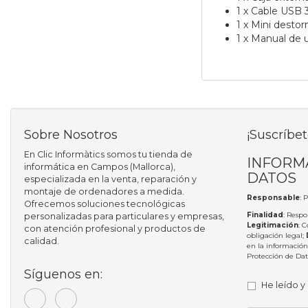
1 x Cable USB 
1 x Mini destorn
1 x Manual de 
Sobre Nosotros
¡Suscríbet
En Clic Informàtics somos tu tienda de
INFORM
informática en Campos (Mallorca),
DATOS
especializada en la venta, reparación y
montaje de ordenadores a medida.
Responsable
: 
Ofrecemos soluciones tecnológicas
Finalidad
: Respo
personalizadas para particulares y empresas,
Legitimación
: 
con atención profesional y productos de
obligación legal;
calidad.
en la información
Protección de Da
Síguenos en:
He leído y