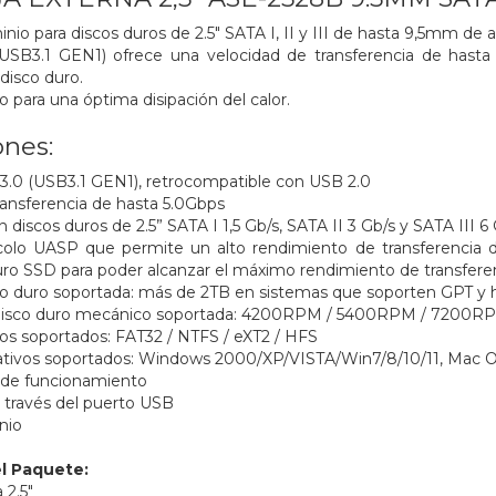
nio para discos duros de 2.5" SATA I, II y III de hasta 9,5mm de al
SB3.1 GEN1) ofrece una velocidad de transferencia de hasta 
disco duro.
o para una óptima disipación del calor.
ones:
.0 (USB3.1 GEN1), retrocompatible con USB 2.0
ransferencia de hasta 5.0Gbps
discos duros de 2.5” SATA I 1,5 Gb/s, SATA II 3 Gb/s y SATA III 
colo UASP que permite un alto rendimiento de transferencia 
 duro SSD para poder alcanzar el máximo rendimiento de transferen
o duro soportada: más de 2TB en sistemas que soporten GPT y h
 disco duro mecánico soportada: 4200RPM / 5400RPM / 7200R
os soportados: FAT32 / NTFS / eXT2 / HFS
ativos soportados: Windows 2000/XP/VISTA/Win7/8/10/11, Mac 
 de funcionamiento
 través del puerto USB
nio
l Paquete:
 2.5"