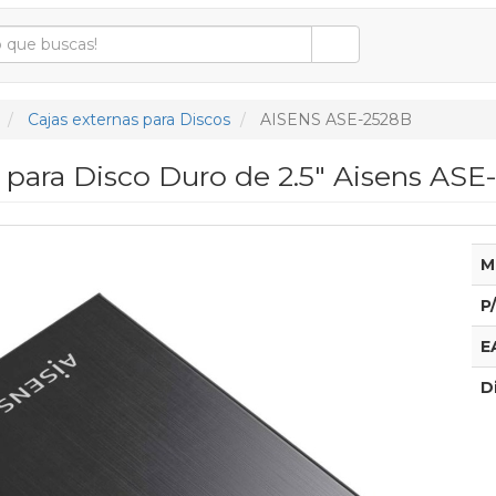
Cajas externas para Discos
AISENS ASE-2528B
 para Disco Duro de 2.5" Aisens ASE
M
P
E
D