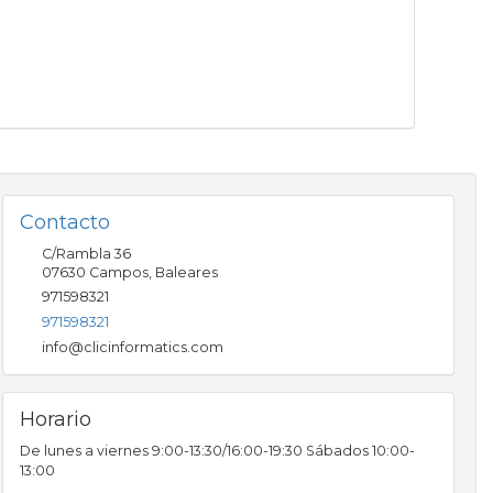
Contacto
C/Rambla 36
07630
Campos
,
Baleares
971598321
971598321
info@clicinformatics.com
Horario
De lunes a viernes 9:00-13:30/16:00-19:30 Sábados 10:00-
13:00