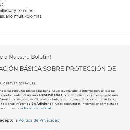
3.0
illador y tornillos
usuario multi-idiomas
e a Nuestro Boletín!
ACIÓN BÁSICA SOBRE PROTECCIÓN DE
PUIGSERVER-ROMAN, S.L.
nder las consultas planteadas por el usuario y enviarle la información solicitada;
Consentimiento del usuario;
Destinatarios
: Solo se realizan cesiones si existe una
Derechos
: Acceder, rectificar y suprimir, así como otros derechos, como se indica
 adicional;
Información Adicional
: Puede consultar la información completa de
tos en nuestra
Política de Privacidad
.
 acepto la
Política de Privacidad
.