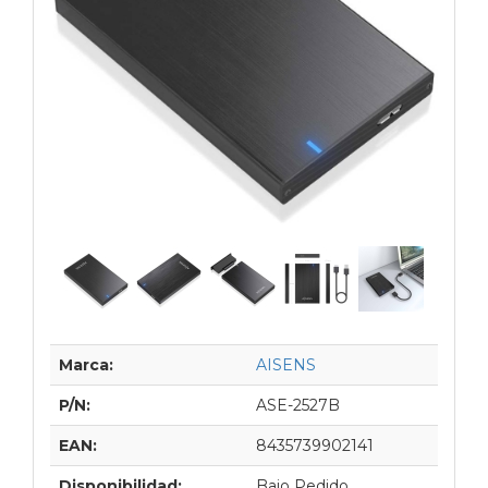
Marca:
AISENS
P/N:
ASE-2527B
EAN:
8435739902141
Disponibilidad:
Bajo Pedido