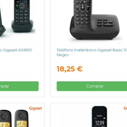
o Gigaset AS690/
Teléfono Inalámbrico Gigaset Basic 1
Negro
18,25 €
prar
Comprar