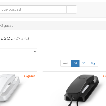
Gigaset
gaset
(27 art.)
Ant.
01
02
Sig.