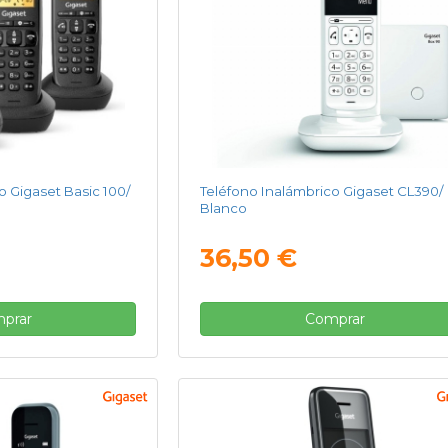
o Gigaset Basic 100/
Teléfono Inalámbrico Gigaset CL390/
Blanco
36,50 €
prar
Comprar