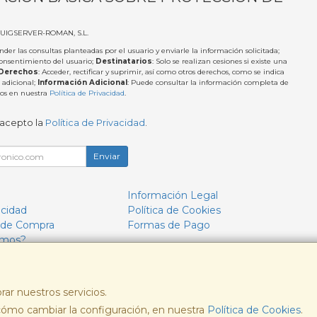
PUIGSERVER-ROMAN, S.L.
nder las consultas planteadas por el usuario y enviarle la información solicitada;
Consentimiento del usuario;
Destinatarios
: Solo se realizan cesiones si existe una
Derechos
: Acceder, rectificar y suprimir, así como otros derechos, como se indica
 adicional;
Información Adicional
: Puede consultar la información completa de
tos en nuestra
Política de Privacidad
.
 acepto la
Política de Privacidad
.
Enviar
Información Legal
acidad
Política de Cookies
 de Compra
Formas de Pago
omos?
rar nuestros servicios.
ómo cambiar la configuración, en nuestra
, , , , España. - C.I.F.: B57693244 - Tfno:
Política de Cookies
.