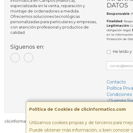
informática en Campos (Mallorca),
DATOS
especializada en la venta, reparación y
montaje de ordenadores a medida.
Responsable
: 
Ofrecemos soluciones tecnológicas
Finalidad
: Respo
personalizadas para particulares y empresas,
Legitimación
: 
con atención profesional y productos de
obligación legal;
calidad.
en la información
Protección de Da
Síguenos en:
He leído y
Contacto
Política Priv
Condiciones
¿Quienes S
Política de Cookies de clicinformatics.com
clicinformatics.com © 2026
Utilizamos cookies propias y de terceros para mejo
Puede obtener más información, o bien conocer c