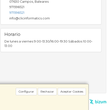
07630
Campos
,
Baleares
971598321
971598321
info@clicinformatics.com
Horario
De lunes a viernes 9:00-13:30/16:00-19:30 Sábados 10:00-
13:00
Configurar
Rechazar
Aceptar Cookies