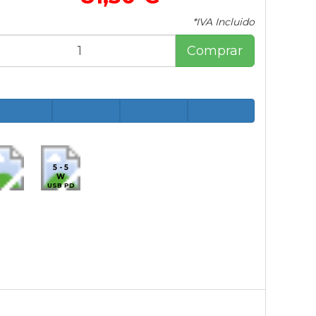
*IVA Incluido
Comprar
5 - 5
W
USB PD