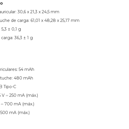
so
ricular: 30,6 x 21,3 x 24,5 mm
uche de carga: 61,01 x 48,28 x 25,17 mm
 5,3 ± 0,1 g
carga: 36,3 ± 1 g
g
riculares: 54 mAh
estuche: 480 mAh
B Tipo-C
 5 V ⎓ 250 mA (máx.)
V ⎓ 700 mA (máx.)
⎓ 500 mA (máx.)