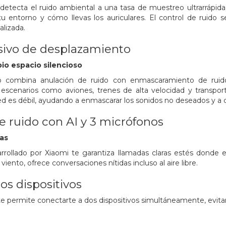
tecta el ruido ambiental a una tasa de muestreo ultrarrápida
u entorno y cómo llevas los auriculares. El control de ruido 
lizada.
ivo de desplazamiento
pio espacio silencioso
combina anulación de ruido con enmascaramiento de ruido 
escenarios como aviones, trenes de alta velocidad y transpor
ed es débil, ayudando a enmascarar los sonidos no deseados y a c
 ruido con AI y 3 micrófonos
das
arrollado por Xiaomi te garantiza llamadas claras estés donde
viento, ofrece conversaciones nítidas incluso al aire libre.
os dispositivos
permite conectarte a dos dispositivos simultáneamente, evitando