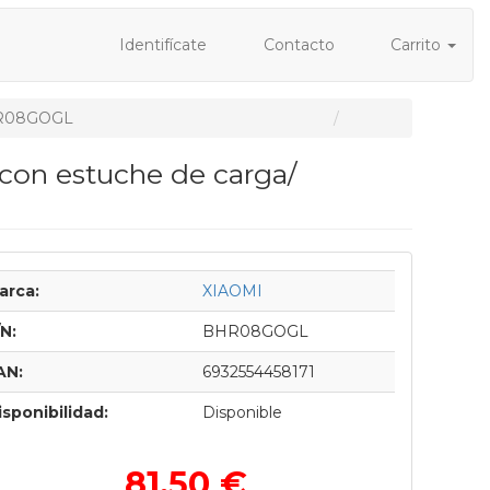
Identifícate
Contacto
Carrito
R08GOGL
con estuche de carga/
arca:
XIAOMI
/N:
BHR08GOGL
AN:
6932554458171
isponibilidad:
Disponible
81,50 €