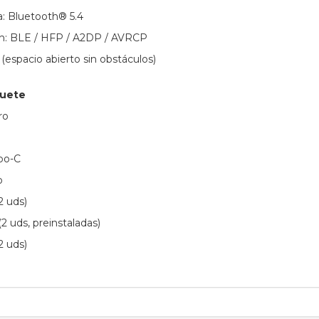
a: Bluetooth® 5.4
th: BLE / HFP / A2DP / AVRCP
(espacio abierto sin obstáculos)
quete
ro
ipo-C
o
2 uds)
(2 uds, preinstaladas)
2 uds)