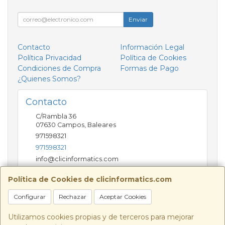
Enviar
Contacto
Información Legal
Política Privacidad
Política de Cookies
Condiciones de Compra
Formas de Pago
¿Quienes Somos?
Contacto
C/Rambla 36
07630
Campos
,
Baleares
971598321
971598321
info@clicinformatics.com
Política de Cookies de clicinformatics.com
Horario
Configurar
Rechazar
Aceptar Cookies
De lunes a viernes 9:00-13:30/16:00-19:30 Sábados
10:00-13:00
Utilizamos cookies propias y de terceros para mejorar