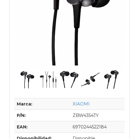
Marca:
XIAOMI
P/N:
ZBW4354TY
EAN:
6970244522184
Disponibilidad:
Disponible