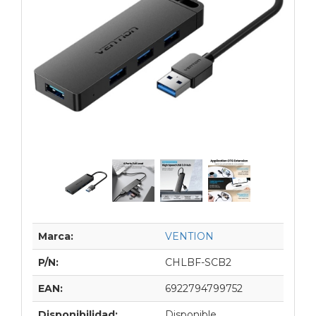
Marca:
VENTION
P/N:
CHLBF-SCB2
EAN:
6922794799752
Disponibilidad:
Disponible