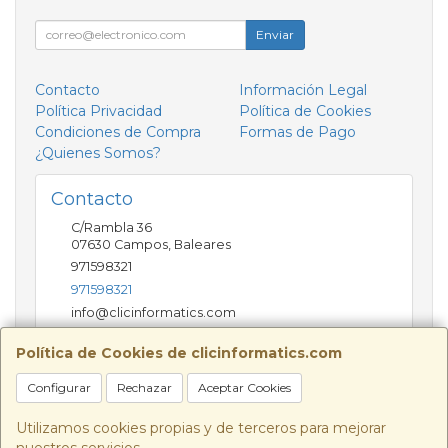
Enviar
Contacto
Información Legal
Política Privacidad
Política de Cookies
Condiciones de Compra
Formas de Pago
¿Quienes Somos?
Contacto
C/Rambla 36
07630
Campos
,
Baleares
971598321
971598321
info@clicinformatics.com
Política de Cookies de clicinformatics.com
Horario
Configurar
Rechazar
Aceptar Cookies
De lunes a viernes 9:00-13:30/16:00-19:30 Sábados
10:00-13:00
Utilizamos cookies propias y de terceros para mejorar