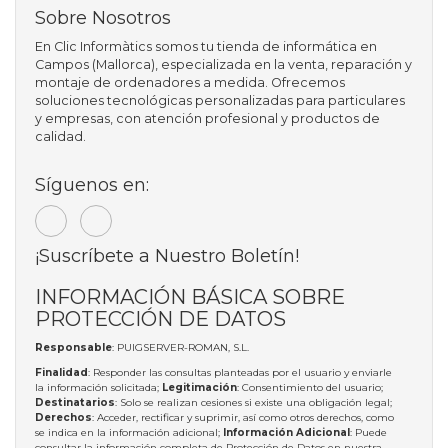
Sobre Nosotros
En Clic Informàtics somos tu tienda de informática en
Campos (Mallorca), especializada en la venta, reparación y
montaje de ordenadores a medida. Ofrecemos
soluciones tecnológicas personalizadas para particulares
y empresas, con atención profesional y productos de
calidad.
Síguenos en:
¡Suscríbete a Nuestro Boletín!
INFORMACIÓN BÁSICA SOBRE
PROTECCIÓN DE DATOS
Responsable
: PUIGSERVER-ROMAN, S.L.
Finalidad
: Responder las consultas planteadas por el usuario y enviarle
la información solicitada;
Legitimación
: Consentimiento del usuario;
Destinatarios
: Solo se realizan cesiones si existe una obligación legal;
Derechos
: Acceder, rectificar y suprimir, así como otros derechos, como
se indica en la información adicional;
Información Adicional
: Puede
consultar la información completa de Protección de Datos en nuestra