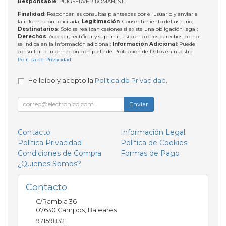
Responsable
: PUIGSERVER-ROMAN, S.L.
Finalidad
: Responder las consultas planteadas por el usuario y enviarle
la información solicitada;
Legitimación
: Consentimiento del usuario;
Destinatarios
: Solo se realizan cesiones si existe una obligación legal;
Derechos
: Acceder, rectificar y suprimir, así como otros derechos, como
se indica en la información adicional;
Información Adicional
: Puede
consultar la información completa de Protección de Datos en nuestra
Política de Privacidad
.
He leído y acepto la
Política de Privacidad
.
Enviar
Contacto
Información Legal
Política Privacidad
Política de Cookies
Condiciones de Compra
Formas de Pago
¿Quienes Somos?
Contacto
C/Rambla 36
07630
Campos
,
Baleares
971598321