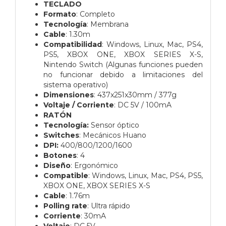
TECLADO
Formato
: Completo
Tecnología
: Membrana
Cable
: 1.30m
Compatibilidad
: Windows, Linux, Mac, PS4,
PS5, XBOX ONE, XBOX SERIES X-S,
Nintendo Switch (Algunas funciones pueden
no funcionar debido a limitaciones del
sistema operativo)
Dimensiones
: 437x251x30mm / 377g
Voltaje / Corriente
: DC 5V / 100mA
RATÓN
Tecnología:
Sensor óptico
Switches
: Mecánicos Huano
DPI:
400/800/1200/1600
Botones
: 4
Diseño
: Ergonómico
Compatible
: Windows, Linux, Mac, PS4, PS5,
XBOX ONE, XBOX SERIES X-S
Cable
: 1.76m
Polling rate
: Ultra rápido
Corriente
: 30mA
Voltaje
: DC 5V