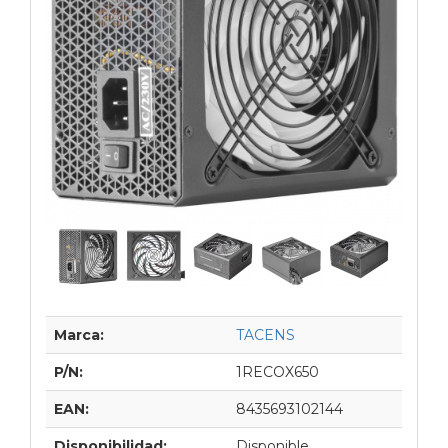
Marca:
TACENS
P/N:
1RECOX650
EAN:
8435693102144
Disponibilidad:
Disponible