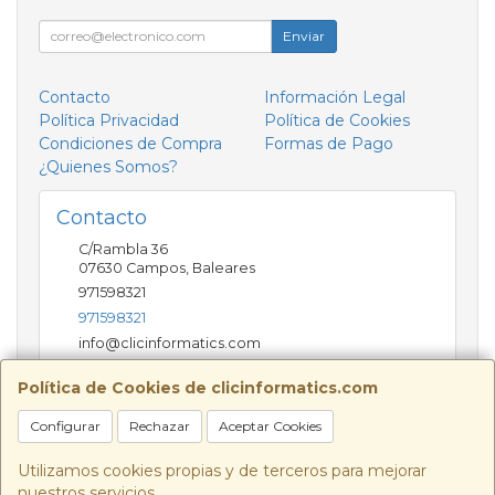
Enviar
Contacto
Información Legal
Política Privacidad
Política de Cookies
Condiciones de Compra
Formas de Pago
¿Quienes Somos?
Contacto
C/Rambla 36
07630
Campos
,
Baleares
971598321
971598321
info@clicinformatics.com
Política de Cookies de clicinformatics.com
Horario
Configurar
Rechazar
Aceptar Cookies
De lunes a viernes 9:00-13:30/16:00-19:30 Sábados
10:00-13:00
Utilizamos cookies propias y de terceros para mejorar
nuestros servicios.