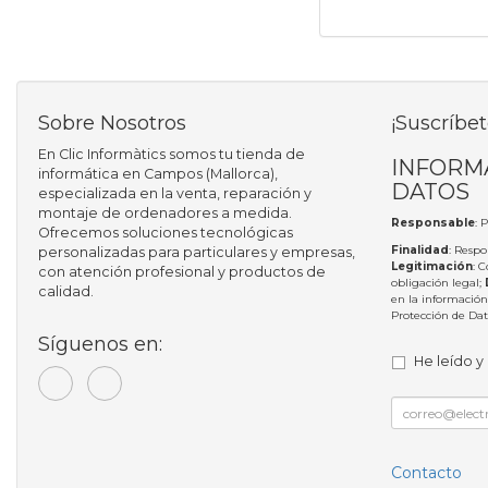
Sobre Nosotros
¡Suscríbet
En Clic Informàtics somos tu tienda de
INFORM
informática en Campos (Mallorca),
DATOS
especializada en la venta, reparación y
montaje de ordenadores a medida.
Responsable
: 
Ofrecemos soluciones tecnológicas
Finalidad
: Respo
personalizadas para particulares y empresas,
Legitimación
: 
con atención profesional y productos de
obligación legal;
calidad.
en la información
Protección de Da
Síguenos en:
He leído y
Contacto