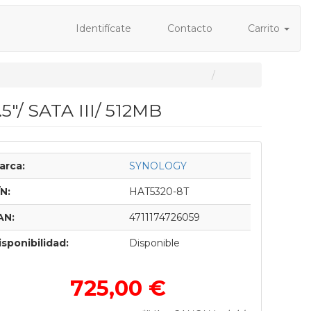
Identifícate
Contacto
Carrito
5"/ SATA III/ 512MB
arca:
SYNOLOGY
/N:
HAT5320-8T
AN:
4711174726059
isponibilidad:
Disponible
725,00 €