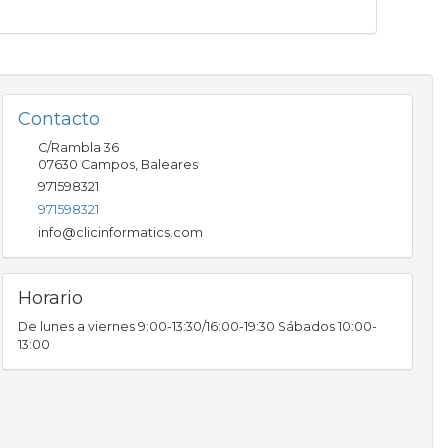
Contacto
C/Rambla 36
07630
Campos
,
Baleares
971598321
971598321
info@clicinformatics.com
Horario
De lunes a viernes 9:00-13:30/16:00-19:30 Sábados 10:00-
13:00