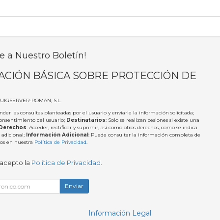
e a Nuestro Boletín!
ACIÓN BÁSICA SOBRE PROTECCIÓN DE
PUIGSERVER-ROMAN, S.L.
nder las consultas planteadas por el usuario y enviarle la información solicitada;
Consentimiento del usuario;
Destinatarios
: Solo se realizan cesiones si existe una
Derechos
: Acceder, rectificar y suprimir, así como otros derechos, como se indica
 adicional;
Información Adicional
: Puede consultar la información completa de
tos en nuestra
Política de Privacidad
.
 acepto la
Política de Privacidad
.
Enviar
Información Legal