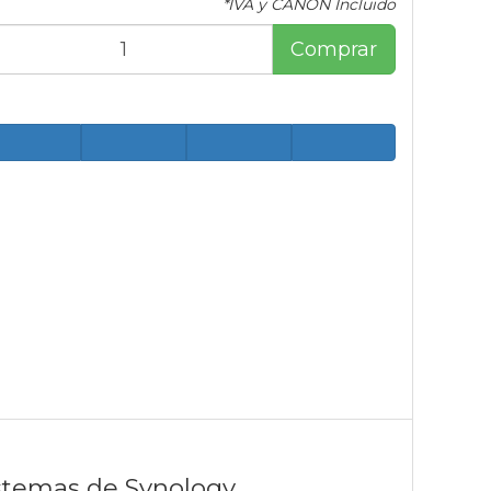
*IVA y CANON Incluido
Comprar
stemas de Synology