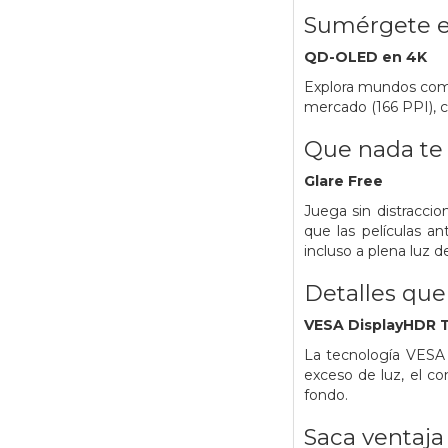
Sumérgete en
QD-OLED en 4K
Explora mundos como 
mercado (166 PPI), ca
Que nada te 
Glare Free
Juega sin distraccio
que las películas an
incluso a plena luz de
Detalles que 
VESA DisplayHDR 
La tecnología VESA 
exceso de luz, el co
fondo.
Saca ventaja