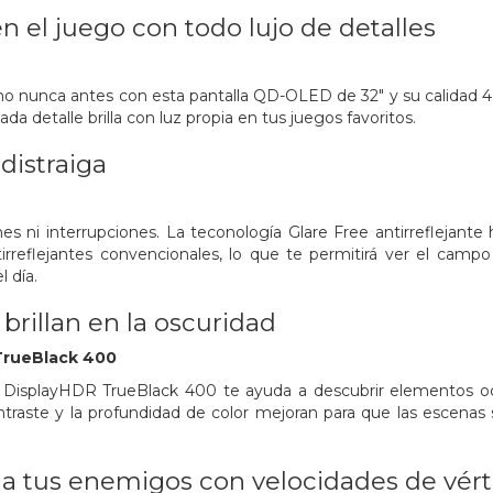
 el juego con todo lujo de detalles
nunca antes con esta pantalla QD-OLED de 32" y su calidad 4K i
da detalle brilla con luz propia en tus juegos favoritos.
distraiga
nes ni interrupciones. La teconología Glare Free antirreflejant
tirreflejantes convencionales, lo que te permitirá ver el campo
l día.
brillan en la oscuridad
TrueBlack 400
DisplayHDR TrueBlack 400 te ayuda a descubrir elementos ocul
ntraste y la profundidad de color mejoran para que las escenas s
 a tus enemigos con velocidades de vért