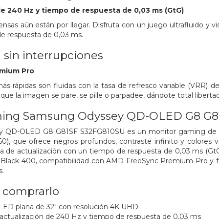
e 240 Hz y tiempo de respuesta de 0,03 ms (GtG)
nsas aún están por llegar. Disfruta con un juego ultrafluido y vi
de respuesta de 0,03 ms.
a sin interrupciones
mium Pro
más rápidas son fluidas con la tasa de refresco variable (VRR
 que la imagen se pare, se pille o parpadee, dándote total liberta
ming Samsung Odyssey QD-OLED G8 G8
y QD-OLED G8 G81SF S32FG810SU es un monitor gaming de 32
), que ofrece negros profundos, contraste infinito y colores 
a de actualización con un tiempo de respuesta de 0,03 ms (GtG
 Black 400, compatibilidad con AMD FreeSync Premium Pro y 
s.
a comprarlo
LED plana de 32" con resolución 4K UHD
actualización de 240 Hz y tiempo de respuesta de 0,03 ms