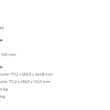
res
ía
 x 100 mm
so
orte: 711,2 x 530,9 x 244,8 mm
rte: 711,2 x 436,0 x 110,0 mm
,4 kg
 kg