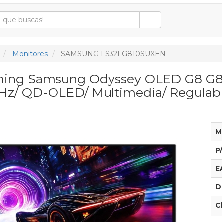
Monitores
SAMSUNG LS32FG810SUXEN
ming Samsung Odyssey OLED G8 G81
Hz/ QD-OLED/ Multimedia/ Regulable 
M
P
E
D
C