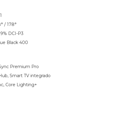
1
° / 178°
 99% DCI-P3
ue Black 400
eSync Premium Pro
Hub, Smart TV integrado
nc, Core Lighting+