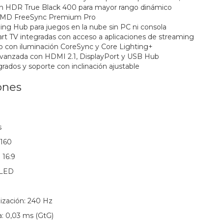
n HDR True Black 400 para mayor rango dinámico
 AMD FreeSync Premium Pro
g Hub para juegos en la nube sin PC ni consola
t TV integradas con acceso a aplicaciones de streaming
no con iluminación CoreSync y Core Lighting+
avanzada con HDMI 2.1, DisplayPort y USB Hub
rados y soporte con inclinación ajustable
ones
s
2160
 16:9
OLED
ización: 240 Hz
: 0,03 ms (GtG)