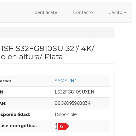
Identifícate
Contacto
Carrito
SF S32FG810SU 32"/ 4K/
en altura/ Plata
arca:
SAMSUNG
/N:
LS32FG810SUXEN
AN:
8806095968834
isponibilidad:
Disponible
lase energética: