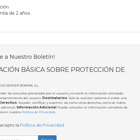
ación
ntía de 2 años
e a Nuestro Boletín!
ACIÓN BÁSICA SOBRE PROTECCIÓN DE
PUIGSERVER-ROMAN, S.L.
nder las consultas planteadas por el usuario y enviarle la información solicitada;
Consentimiento del usuario;
Destinatarios
: Solo se realizan cesiones si existe una
Derechos
: Acceder, rectificar y suprimir, así como otros derechos, como se indica
 adicional;
Información Adicional
: Puede consultar la información completa de
tos en nuestra
Política de Privacidad
.
 acepto la
Política de Privacidad
.
Enviar