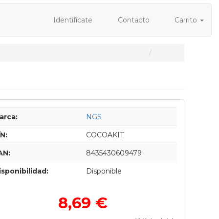
Identifícate
Contacto
Carrito
arca:
NGS
/N:
COCOAKIT
AN:
8435430609479
isponibilidad:
Disponible
8,69 €