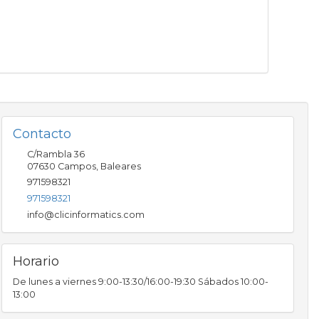
Contacto
C/Rambla 36
07630
Campos
,
Baleares
971598321
971598321
info@clicinformatics.com
Horario
De lunes a viernes 9:00-13:30/16:00-19:30 Sábados 10:00-
13:00