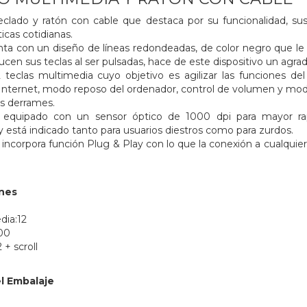
clado y ratón con cable que destaca por su funcionalidad, sus ca
icas cotidianas.
nta con un diseño de líneas redondeadas, de color negro que l
ucen sus teclas al ser pulsadas, hace de este dispositivo un a
teclas multimedia cuyo objetivo es agilizar las funciones del
nternet, modo reposo del ordenador, control de volumen y modo
os derrames.
 equipado con un sensor óptico de 1000 dpi para mayor rapid
y está indicado tanto para usuarios diestros como para zurdos.
incorpora función Plug & Play con lo que la conexión a cualquie
ones
dia:12
00
 + scroll
l Embalaje