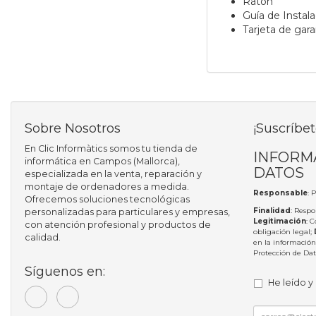
Ratón
Guía de Instal
Tarjeta de gara
Sobre Nosotros
¡Suscríbet
En Clic Informàtics somos tu tienda de
INFORM
informática en Campos (Mallorca),
DATOS
especializada en la venta, reparación y
montaje de ordenadores a medida.
Responsable
: 
Ofrecemos soluciones tecnológicas
Finalidad
: Respo
personalizadas para particulares y empresas,
Legitimación
: 
con atención profesional y productos de
obligación legal;
calidad.
en la información
Protección de Da
Síguenos en:
He leído y