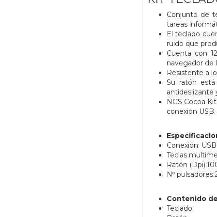
Conjunto de te
tareas informát
El teclado cue
ruido que prod
Cuenta con 12 
navegador de I
Resistente a l
Su ratón está
antideslizante 
NGS Cocoa Kit 
conexión USB.
Especificaci
Conexión: USB
Teclas multime
Ratón (Dpi):10
Nº pulsadores:2
Contenido de
Teclado