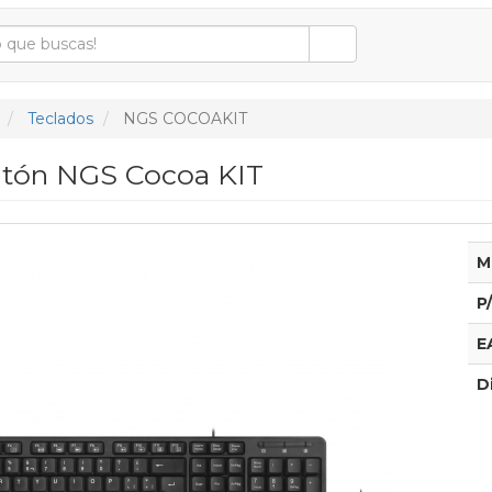
Teclados
NGS COCOAKIT
atón NGS Cocoa KIT
M
P
E
D