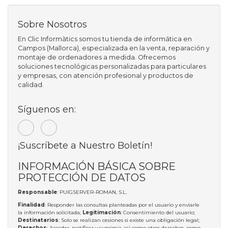
Sobre Nosotros
En Clic Informàtics somos tu tienda de informática en
Campos (Mallorca), especializada en la venta, reparación y
montaje de ordenadores a medida. Ofrecemos
soluciones tecnológicas personalizadas para particulares
y empresas, con atención profesional y productos de
calidad.
Síguenos en:
¡Suscríbete a Nuestro Boletín!
INFORMACIÓN BÁSICA SOBRE
PROTECCIÓN DE DATOS
Responsable
: PUIGSERVER-ROMAN, S.L.
Finalidad
: Responder las consultas planteadas por el usuario y enviarle
la información solicitada;
Legitimación
: Consentimiento del usuario;
Destinatarios
: Solo se realizan cesiones si existe una obligación legal;
Derechos
: Acceder, rectificar y suprimir, así como otros derechos, como