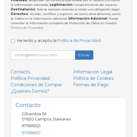
Finalidad
: Responder las consultas planteadas por el usuario y enviarle
la información solicitada;
Legitimación
: Consentimiento del usuario;
Destinatarios
: Solo se realizan cesiones si existe una obligación legal;
Derechos
: Acceder, rectificar y suprimir, así como otros derechos, como
se indica en la información adicional;
Información Adicional
: Puede
consultar la información completa de Protección de Datos en nuestra
Política de Privacidad
.
He leído y acepto la
Política de Privacidad
.
Enviar
Contacto
Información Legal
Política Privacidad
Política de Cookies
Condiciones de Compra
Formas de Pago
¿Quienes Somos?
Contacto
C/Rambla 36
07630
Campos
,
Baleares
971598321
971598321