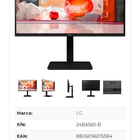
Marca:
LG
P/N:
24BA560-B
EAN:
8806096015384