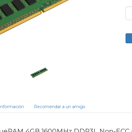
Información
Recomendar a un amigo
lueRAM 4GB 1600MHz DDR3L Non-ECC C