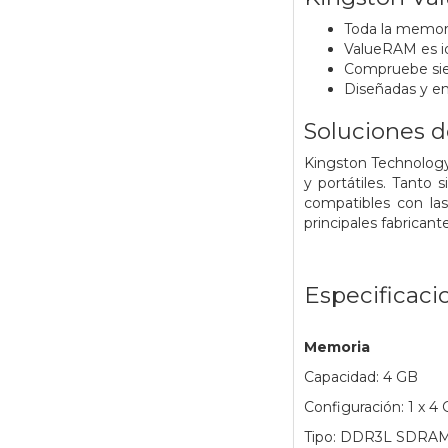
Toda la memor
ValueRAM es id
Compruebe sie
Diseñadas y en
Soluciones 
Kingston Technology 
y portátiles. Tanto
compatibles con la
principales fabrican
Especificaci
Memoria
Capacidad: 4 GB
Configuración: 1 x 4
Tipo: DDR3L SDRA