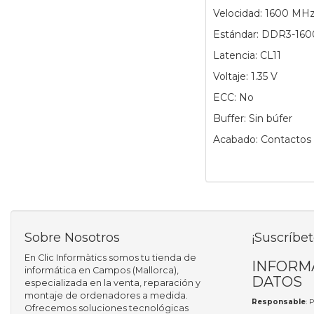
Velocidad: 1600 MH
Estándar: DDR3-160
Latencia: CL11
Voltaje: 1.35 V
ECC: No
Buffer: Sin búfer
Acabado: Contactos
Sobre Nosotros
¡Suscríbet
En Clic Informàtics somos tu tienda de
INFORM
informática en Campos (Mallorca),
DATOS
especializada en la venta, reparación y
montaje de ordenadores a medida.
Responsable
: 
Ofrecemos soluciones tecnológicas