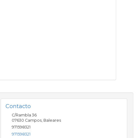
Contacto
C/Rambla 36
07630
Campos
,
Baleares
971598321
971598321