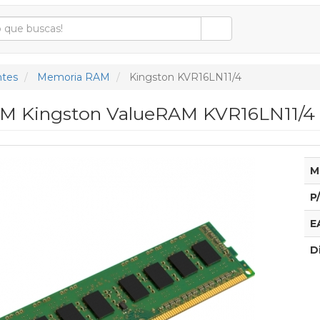
tes
Memoria RAM
Kingston KVR16LN11/4
M Kingston ValueRAM KVR16LN11/4 
M
P
E
D