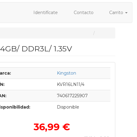
Identifícate
Contacto
Carrito
4GB/ DDR3L/ 1.35V
arca:
Kingston
/N:
KVR16LN11/4
AN:
740617225907
isponibilidad:
Disponible
36,99 €