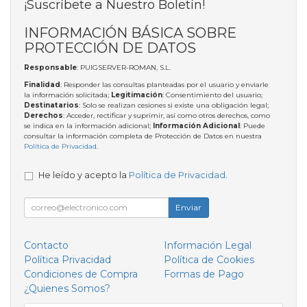
¡Suscríbete a Nuestro Boletín!
INFORMACIÓN BÁSICA SOBRE
PROTECCIÓN DE DATOS
Responsable
: PUIGSERVER-ROMAN, S.L.
Finalidad
: Responder las consultas planteadas por el usuario y enviarle
la información solicitada;
Legitimación
: Consentimiento del usuario;
Destinatarios
: Solo se realizan cesiones si existe una obligación legal;
Derechos
: Acceder, rectificar y suprimir, así como otros derechos, como
se indica en la información adicional;
Información Adicional
: Puede
consultar la información completa de Protección de Datos en nuestra
Política de Privacidad
.
He leído y acepto la
Política de Privacidad
.
Enviar
Contacto
Información Legal
Política Privacidad
Política de Cookies
Condiciones de Compra
Formas de Pago
¿Quienes Somos?