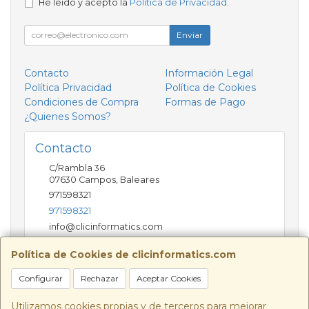
He leído y acepto la
Política de Privacidad
.
Enviar
Contacto
Información Legal
Política Privacidad
Política de Cookies
Condiciones de Compra
Formas de Pago
¿Quienes Somos?
Contacto
C/Rambla 36
07630
Campos
,
Baleares
971598321
971598321
info@clicinformatics.com
Política de Cookies de clicinformatics.com
Horario
Configurar
Rechazar
Aceptar Cookies
De lunes a viernes 9:00-13:30/16:00-19:30 Sábados
10:00-13:00
Utilizamos cookies propias y de terceros para mejorar