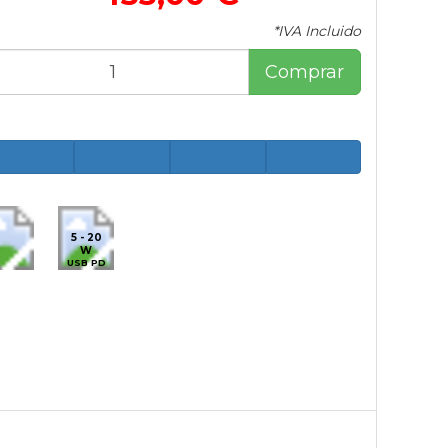
*IVA Incluido
Comprar
5 - 20
W
USB PD