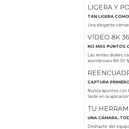
LIGERA Y P
TAN LIGERA COMO 
Una elegante cámara d
VÍDEO 8K 3
NO MÁS PUNTOS 
Las lentes duales c
asombrosos 8K 30 fps
REENCUAD
CAPTURA PRIMERO
Nunca apuntes con l
tarde en la aplicació
TU HERRAM
UNA CÁMARA, TO
Deshazte del equipo