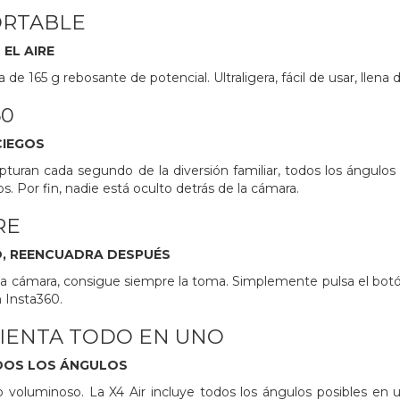
ORTABLE
EL AIRE
e 165 g rebosante de potencial. Ultraligera, fácil de usar, llena d
60
CIEGOS
apturan cada segundo de la diversión familiar, todos los ángul
. Por fin, nadie está oculto detrás de la cámara.
RE
, REENCUADRA DESPUÉS
a cámara, consigue siempre la toma. Simplemente pulsa el botó
n Insta360.
IENTA TODO EN UNO
DOS LOS ÁNGULOS
 voluminoso. La X4 Air incluye todos los ángulos posibles en 