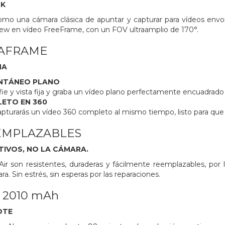
4K
como una cámara clásica de apuntar y capturar para vídeos envo
ew en vídeo FreeFrame, con un FOV ultraamplio de 170°.
AFRAME
NA
ANTÁNEO PLANO
fie y vista fija y graba un vídeo plano perfectamente encuadrado y
ETO EN 360
apturarás un vídeo 360 completo al mismo tiempo, listo para q
EMPLAZABLES
TIVOS, NO LA CÁMARA.
Air son resistentes, duraderas y fácilmente reemplazables, por
ra. Sin estrés, sin esperas por las reparaciones.
 2010 mAh
OTE