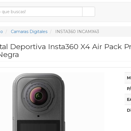
eo
Camaras Digitales
INSTA360 INCAMX43
al Deportiva Insta360 X4 Air Pack P
 Negra
M
P
E
D