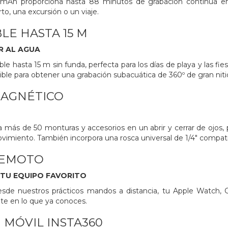
 mAh proporciona hasta 88 minutos de grabación continua en 
to, una excursión o un viaje.
E HASTA 15 M
R AL AGUA
le hasta 15 m sin funda, perfecta para los días de playa y las fie
ible para obtener una grabación subacuática de 360º de gran nit
AGNÉTICO
a más de 50 monturas y accesorios en un abrir y cerrar de ojos
vimiento. También incorpora una rosca universal de 1/4" compatibl
REMOTO
TU EQUIPO FAVORITO
desde nuestros prácticos mandos a distancia, tu Apple Watch, C
te en lo que ya conoces.
 MÓVIL INSTA360