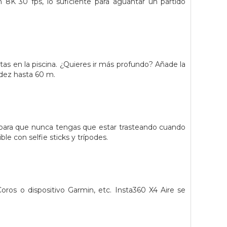
8K 30 fps, lo suficiente para aguantar un partido
stas en la piscina. ¿Quieres ir más profundo? Añade la
idez hasta 60 m.
, para que nunca tengas que estar trasteando cuando
e con selfie sticks y trípodes.
oros o dispositivo Garmin, etc. Insta360 X4 Aire se