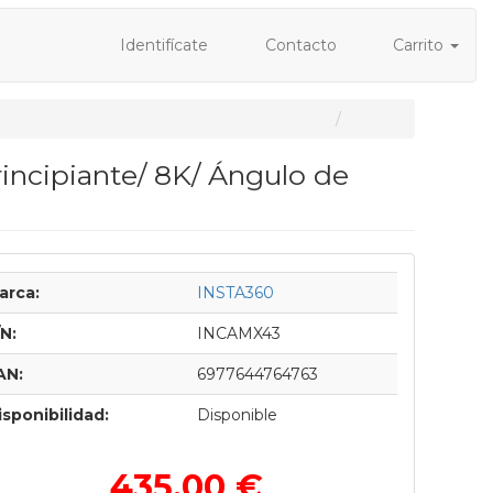
Identifícate
Contacto
Carrito
rincipiante/ 8K/ Ángulo de
arca:
INSTA360
/N:
INCAMX43
AN:
6977644764763
isponibilidad:
Disponible
435,00 €