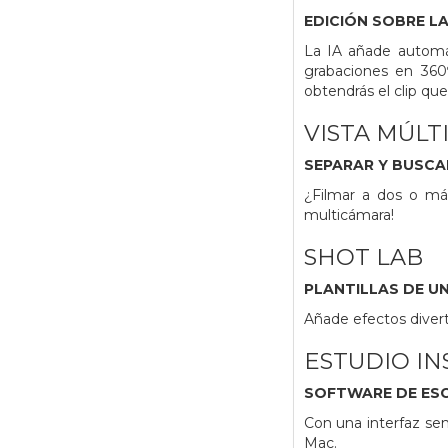
EDICIÓN SOBRE L
La IA añade automá
grabaciones en 360
obtendrás el clip qu
VISTA MÚLT
SEPARAR Y BUSCA
¿Filmar a dos o má
multicámara!
SHOT LAB
PLANTILLAS DE U
Añade efectos divert
ESTUDIO IN
SOFTWARE DE ES
Con una interfaz sen
Mac.