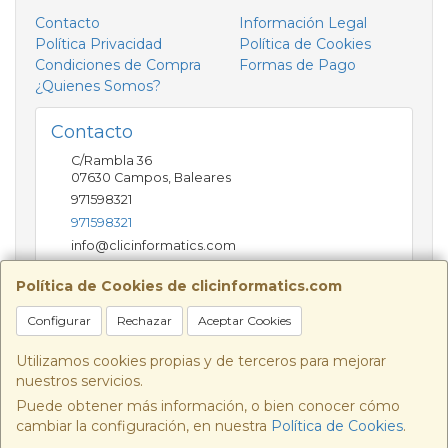
Contacto
Información Legal
Política Privacidad
Política de Cookies
Condiciones de Compra
Formas de Pago
¿Quienes Somos?
Contacto
C/Rambla 36
07630
Campos
,
Baleares
971598321
971598321
info@clicinformatics.com
Política de Cookies de clicinformatics.com
Horario
Configurar
Rechazar
Aceptar Cookies
De lunes a viernes 9:00-13:30/16:00-19:30 Sábados
10:00-13:00
Utilizamos cookies propias y de terceros para mejorar
nuestros servicios.
Puede obtener más información, o bien conocer cómo
cambiar la configuración, en nuestra
Política de Cookies
.
, , , , España. - C.I.F.: B57693244 - Tfno: