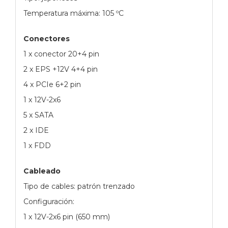
Temperatura máxima: 105 ºC
Conectores
1 x conector 20+4 pin
2 x EPS +12V 4+4 pin
4 x PCIe 6+2 pin
1 x 12V-2x6
5 x SATA
2 x IDE
1 x FDD
Cableado
Tipo de cables: patrón trenzado
Configuración:
1 x 12V-2x6 pin (650 mm)