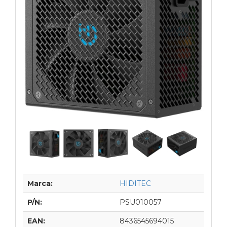
Marca:
HIDITEC
P/N:
PSU010057
EAN:
8436545694015