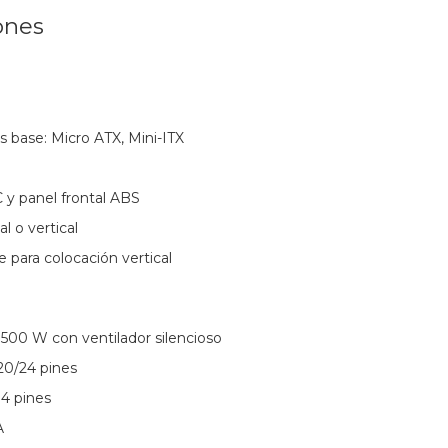
ones
s base: Micro ATX, Mini-ITX
 y panel frontal ABS
l o vertical
e para colocación vertical
 500 W con ventilador silencioso
20/24 pines
 4 pines
A