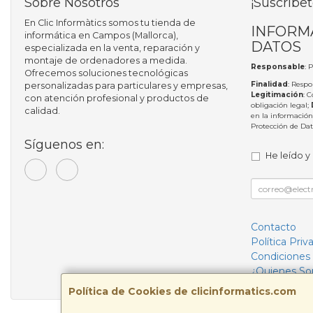
Sobre Nosotros
¡Suscríbet
En Clic Informàtics somos tu tienda de
INFORM
informática en Campos (Mallorca),
DATOS
especializada en la venta, reparación y
montaje de ordenadores a medida.
Responsable
: 
Ofrecemos soluciones tecnológicas
Finalidad
: Respo
personalizadas para particulares y empresas,
Legitimación
: 
con atención profesional y productos de
obligación legal;
calidad.
en la información
Protección de Da
Síguenos en:
He leído y
Contacto
Política Priv
Condiciones
¿Quienes S
Política de Cookies de clicinformatics.com