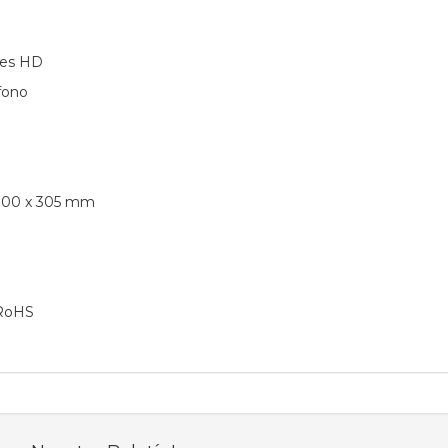
ares HD
fono
 100 x 305 mm
 RoHS