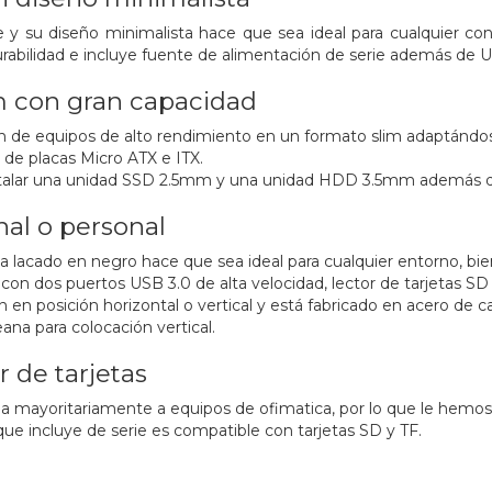
y su diseño minimalista hace que sea ideal para cualquier conf
rabilidad e incluye fuente de alimentación de serie además de US
m con gran capacidad
ón de equipos de alto rendimiento en un formato slim adaptándo
 de placas Micro ATX e ITX.
talar una unidad SSD 2.5mm y una unidad HDD 3.5mm además de
nal o personal
a lacado en negro hace que sea ideal para cualquier entorno, bien
 con dos puertos USB 3.0 de alta velocidad, lector de tarjetas S
 en posición horizontal o vertical y está fabricado en acero de ca
eana para colocación vertical.
r de tarjetas
mayoritariamente a equipos de ofimatica, por lo que le hemos in
 que incluye de serie es compatible con tarjetas SD y TF.