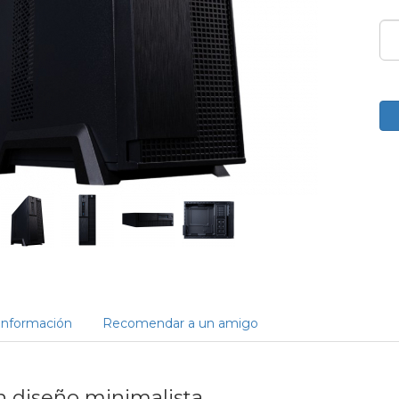
Información
Recomendar a un amigo
n diseño minimalista