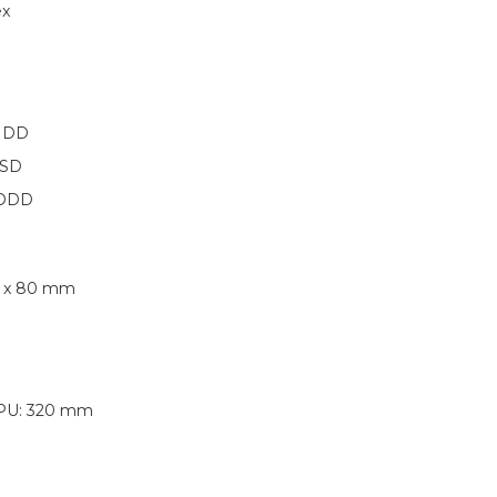
ex
 HDD
SSD
x ODD
 1 x 80 mm
PU: 320 mm