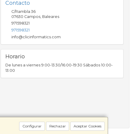
Contacto
C/Rambla 36
07630
Campos
,
Baleares
971598321
971598321
info@clicinformatics.com
Horario
De lunes a viernes 9:00-13:30/16:00-19:30 Sábados 10:00-
13:00
Configurar
Rechazar
Aceptar Cookies