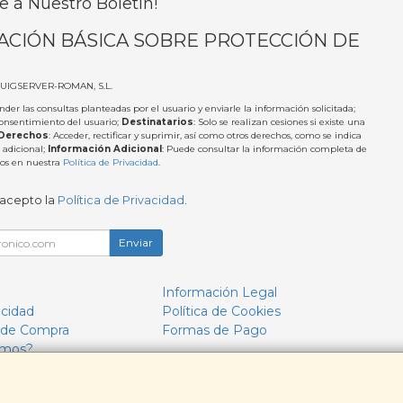
e a Nuestro Boletín!
ACIÓN BÁSICA SOBRE PROTECCIÓN DE
PUIGSERVER-ROMAN, S.L.
nder las consultas planteadas por el usuario y enviarle la información solicitada;
Consentimiento del usuario;
Destinatarios
: Solo se realizan cesiones si existe una
Derechos
: Acceder, rectificar y suprimir, así como otros derechos, como se indica
 adicional;
Información Adicional
: Puede consultar la información completa de
tos en nuestra
Política de Privacidad
.
 acepto la
Política de Privacidad
.
Enviar
Información Legal
acidad
Política de Cookies
 de Compra
Formas de Pago
omos?