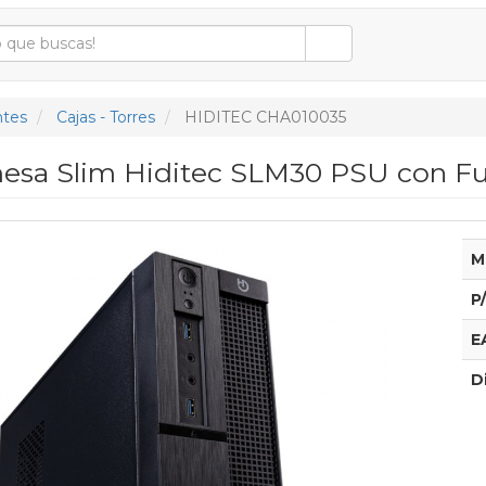
tes
Cajas - Torres
HIDITEC CHA010035
esa Slim Hiditec SLM30 PSU con F
M
P
E
D