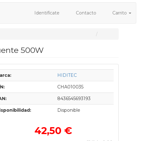
Identifícate
Contacto
Carrito
uente 500W
arca:
HIDITEC
/N:
CHA010035
AN:
8436545693193
isponibilidad:
Disponible
42,50 €